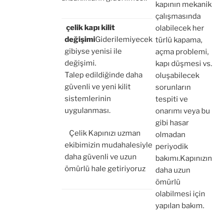
kapının mekanik
çalışmasında
çelik kapı kilit
olabilecek her
değişimi
Giderilemiyecek
türlü kapama,
gibiyse yenisi ile
açma problemi,
değişimi.
kapı düşmesi vs.
Talep edildiğinde daha
oluşabilecek
güvenli ve yeni kilit
sorunların
sistemlerinin
tespiti ve
uygulanması.
onarımı veya bu
gibi hasar
Çelik Kapınızı uzman
olmadan
ekibimizin mudahalesiyle
periyodik
daha güvenli ve uzun
bakımı.Kapınızın
ömürlü hale getiriyoruz
daha uzun
ömürlü
olabilmesi için
yapılan bakım.