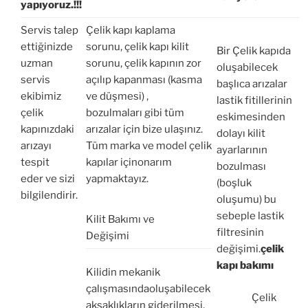
yapıyoruz.!!!
Servis talep
Çelik kapı kaplama
ettiğinizde
sorunu, çelik kapı kilit
Bir Çelik kapıda
uzman
sorunu, çelik kapının zor
oluşabilecek
servis
açılıp kapanması (kasma
başlıca arızalar
ekibimiz
ve düşmesi) ,
lastik fitillerinin
çelik
bozulmaları gibi tüm
eskimesinden
kapınızdaki
arızalar için bize ulaşınız.
dolayı kilit
arızayı
Tüm marka ve model çelik
ayarlarının
tespit
kapılar içinonarım
bozulması
eder ve sizi
yapmaktayız.
(boşluk
bilgilendirir.
oluşumu) bu
sebeple lastik
Kilit Bakımı ve
filtresinin
Değişimi
değişimi.
çelik
kapı bakımı
Kilidin mekanik
çalışmasındaoluşabilecek
Çelik
aksaklıkların giderilmesi.