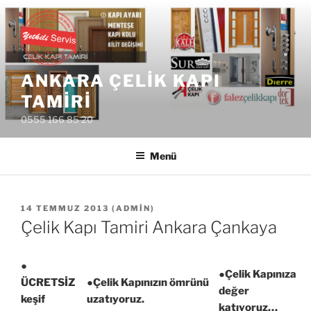
İçeriğe
geç
ANKARA ÇELIK KAPI
TAMIRI
0555 166 85 20
Menü
YAYIM
14 TEMMUZ 2013
(
ADMIN
)
TARIHI
Çelik Kapı Tamiri Ankara Çankaya
●
●Çelik Kapınıza
ÜCRETSİZ
●Çelik Kapınızın ömrünü
değer
keşif
uzatıyoruz.
katıyoruz…