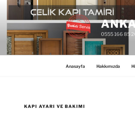
İçeriğe
geç
ANKA
0555 166 85 2
Anasayfa
Hakkımızda
H
KAPI AYARI VE BAKIMI