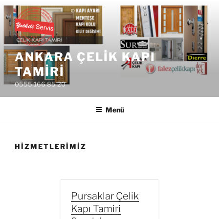
İçeriğe
geç
ANKARA ÇELIK KAPI
TAMIRI
0555 166 85 20
Menü
HIZMETLERIMIZ
Pursaklar Çelik
Kapı Tamiri