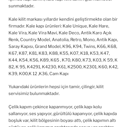
sunmaktadır.
Kale kilit markası yıllardır kendini geliştirmekte olan bir
firmadır. Kale kapı ürünleri: Kale Unique, Kale Hare,
Kale Vira, Kale Vira Mavi, Kale Deco, Antik Karo Açık
Renk, Country Model, Anatolia, Retro, Mono, Antik Kapı,
Saray Kapısı, Grand Model, K96, K94, Twins, K66, K68,
K67, K87, K81, K83, K88, K55, K07, K18, K53, K47,
K44, K54, K56, K89, K65 , K70, K80, K73, K03, K 59, K
82, K 95, K4291, K4230, K61, K2500, K2301, K60, K42,
K39, K00,K 12 ,K36, Cam Kapı
Yukarıdaki ürünlerin hepsi için tamir, çilingir, kilit
servisimiz bulunmaktadır.
Çelik kapım çekince kapanmıyor, çelik kapı kolu
sallanıyor, ses yapıyor, gürültülü kapanıyor, çelik kapıda
boşluk var, kilit bölgesinin boyası attı, çelik kapımın altı