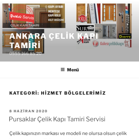
İçeriğe
geç
ANKARA ÇELIK KAPI
TAMIRI
0555 166 85 20
Menü
KATEGORI:
HIZMET BÖLGELERIMIZ
YAYIM
8 HAZIRAN 2020
TARIHI
Pursaklar Çelik Kapı Tamiri Servisi
Çelik kapınızın markası ve modeli ne olursa olsun çelik