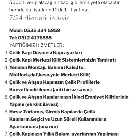
5000 tl verip alacagınız kapı gibi emniyetli olacaktır
hemde bu fiyatların 10’da 1 ‘i fiyatına …
7/24 Hizmetinizdeyiz
Mobil: 0535 334 5959
Tel: 0312 4176555
YAPTIĞIMIZ HİZMETLER :
Çelik Kapı Düşmesi Kapı ayarları
Çelik Kapı Merkezi Kilit Sistemlerinizin Tamiratı
Yeniden Montajı, Bakımı (Kale,İto,
Multlock,daf,keso,yale Merkezi Kilit)
Çelik ve Ahşap Kapınızın Çelik Profillerle
Kuvvetlendirilmesi (anti hırsız savar)
Çelik ve Ahşap Kapılarınızın İkinci Emniyet Kilitlerinin
Yapımı (ek kilit ilavesi)
Hırsız Zorlamış, Girmiş Kapılarda Çelik
Kapıların,Geçici ve Uzun Süreli Kullanımlara
Ayarlanması (onarım)
Çelik Kapınızın Yıllık Bakım ayarlarının Yapılması