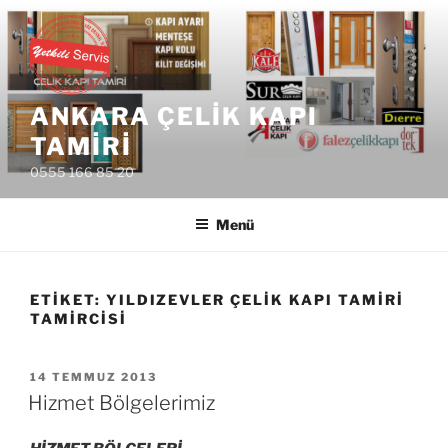
İçeriğe
geç
ANKARA ÇELIK KAPI
TAMIRI
0555 166 85 20
Menü
ETIKET:
YILDIZEVLER ÇELIK KAPI TAMIRI
TAMIRCISI
YAYIM
14 TEMMUZ 2013
TARIHI
Hizmet Bölgelerimiz