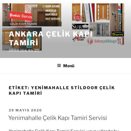
İçeriğe
geç
ANKARA ÇELIK KAPI
TAMIRI
0555 166 85 20
Menü
ETIKET:
YENIMAHALLE STILDOOR ÇELIK
KAPI TAMIRI
YAYIM
29 MAYIS 2020
TARIHI
Yenimahalle Çelik Kapı Tamiri Servisi