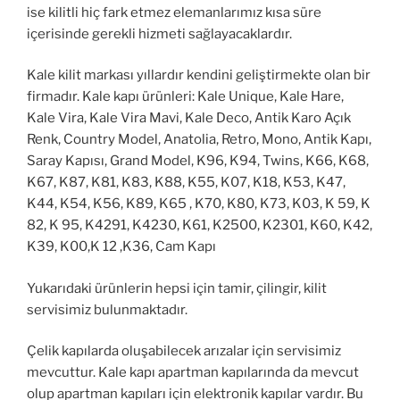
ise kilitli hiç fark etmez elemanlarımız kısa süre
içerisinde gerekli hizmeti sağlayacaklardır.
Kale kilit markası yıllardır kendini geliştirmekte olan bir
firmadır. Kale kapı ürünleri: Kale Unique, Kale Hare,
Kale Vira, Kale Vira Mavi, Kale Deco, Antik Karo Açık
Renk, Country Model, Anatolia, Retro, Mono, Antik Kapı,
Saray Kapısı, Grand Model, K96, K94, Twins, K66, K68,
K67, K87, K81, K83, K88, K55, K07, K18, K53, K47,
K44, K54, K56, K89, K65 , K70, K80, K73, K03, K 59, K
82, K 95, K4291, K4230, K61, K2500, K2301, K60, K42,
K39, K00,K 12 ,K36, Cam Kapı
Yukarıdaki ürünlerin hepsi için tamir, çilingir, kilit
servisimiz bulunmaktadır.
Çelik kapılarda oluşabilecek arızalar için servisimiz
mevcuttur. Kale kapı apartman kapılarında da mevcut
olup apartman kapıları için elektronik kapılar vardır. Bu