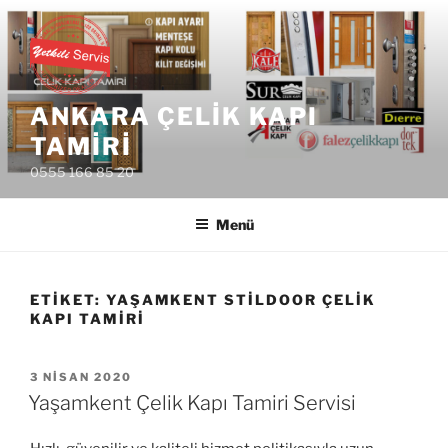
İçeriğe
geç
ANKARA ÇELIK KAPI
TAMIRI
0555 166 85 20
Menü
ETIKET:
YAŞAMKENT STILDOOR ÇELIK
KAPI TAMIRI
YAYIM
3 NISAN 2020
TARIHI
Yaşamkent Çelik Kapı Tamiri Servisi