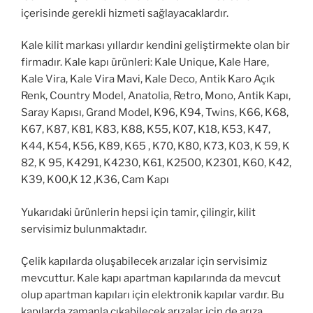
içerisinde gerekli hizmeti sağlayacaklardır.
Kale kilit markası yıllardır kendini geliştirmekte olan bir
firmadır. Kale kapı ürünleri: Kale Unique, Kale Hare,
Kale Vira, Kale Vira Mavi, Kale Deco, Antik Karo Açık
Renk, Country Model, Anatolia, Retro, Mono, Antik Kapı,
Saray Kapısı, Grand Model, K96, K94, Twins, K66, K68,
K67, K87, K81, K83, K88, K55, K07, K18, K53, K47,
K44, K54, K56, K89, K65 , K70, K80, K73, K03, K 59, K
82, K 95, K4291, K4230, K61, K2500, K2301, K60, K42,
K39, K00,K 12 ,K36, Cam Kapı
Yukarıdaki ürünlerin hepsi için tamir, çilingir, kilit
servisimiz bulunmaktadır.
Çelik kapılarda oluşabilecek arızalar için servisimiz
mevcuttur. Kale kapı apartman kapılarında da mevcut
olup apartman kapıları için elektronik kapılar vardır. Bu
kapılarda zamanla çıkabilecek arızalar için de arıza