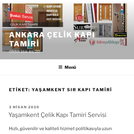
İçeriğe
geç
ANKARA ÇELIK KAPI
TAMIRI
0555 166 85 20
Menü
ETIKET:
YAŞAMKENT SIR KAPI TAMIRI
YAYIM
3 NISAN 2020
TARIHI
Yaşamkent Çelik Kapı Tamiri Servisi
Hızlı, güvenilir ve kaliteli hizmet politikasıyla uzun