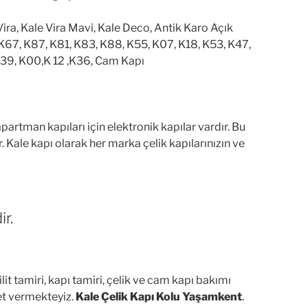
e Vira, Kale Vira Mavi, Kale Deco, Antik Karo Açık
 K67, K87, K81, K83, K88, K55, K07, K18, K53, K47,
K39, K00,K 12 ,K36, Cam Kapı
artman kapıları için elektronik kapılar vardır. Bu
 Kale kapı olarak her marka çelik kapılarınızın ve
r.
it tamiri, kapı tamiri, çelik ve cam kapı bakımı
et vermekteyiz.
Kale Çelik Kapı Kolu Yaşamkent
.