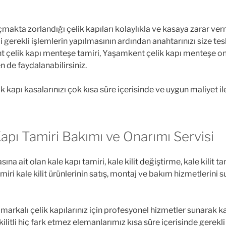
 açmakta zorlandığı çelik kapıları kolaylıkla ve kasaya zarar ve
i gerekli işlemlerin yapılmasının ardından anahtarınızı size te
 çelik kapı menteşe tamiri, Yaşamkent çelik kapı menteşe onar
de faydalanabilirsiniz.
 kapı kasalarınızı çok kısa süre içerisinde ve uygun maliyet il
pı Tamiri Bakımı ve Onarımı Servisi
sına ait olan kale kapı tamiri, kale kilit değiştirme, kale kilit t
 kale kilit ürünlerinin satış, montaj ve bakım hizmetlerini suna
markalı çelik kapılarınız için profesyonel hizmetler sunarak 
e kilitli hiç fark etmez elemanlarımız kısa süre içerisinde gerekl