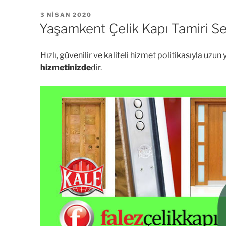
YAYIM
3 NISAN 2020
TARIHI
Yaşamkent Çelik Kapı Tamiri Se
Hızlı, güvenilir ve kaliteli hizmet politikasıyla uz
hizmetinizde
dir.