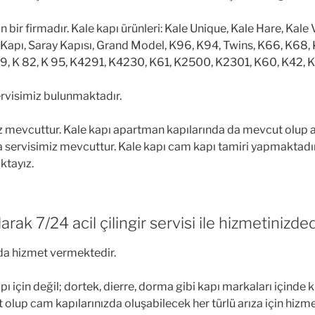
an bir firmadır. Kale kapı ürünleri: Kale Unique, Kale Hare, Kal
 Kapı, Saray Kapısı, Grand Model, K96, K94, Twins, K66, K68,
59, K 82, K 95, K4291, K4230, K61, K2500, K2301, K60, K42, 
 servisimiz bulunmaktadır.
iz mevcuttur. Kale kapı apartman kapılarında da mevcut olup ap
a servisimiz mevcuttur. Kale kapı cam kapı tamiri yapmaktadır.
ktayız.
k 7/24 acil çilingir servisi ile hizmetinizdedi
da hizmet vermektedir.
çin değil; dortek, dierre, dorma gibi kapı markaları içinde kil
olup cam kapılarınızda oluşabilecek her türlü arıza için hizm