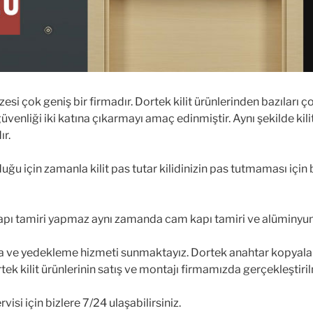
azesi çok geniş bir firmadır. Dortek kilit ürünlerinden bazıları 
venliği iki katına çıkarmayı amaç edinmiştir. Aynı şekilde kili
ır.
duğu için zamanla kilit pas tutar kilidinizin pas tutmaması için b
kapı tamiri yapmaz aynı zamanda cam kapı tamiri ve alüminyu
 ve yedekleme hizmeti sunmaktayız. Dortek anahtar kopyalama
rtek kilit ürünlerinin satış ve montajı firmamızda gerçekleştiri
si için bizlere 7/24 ulaşabilirsiniz.