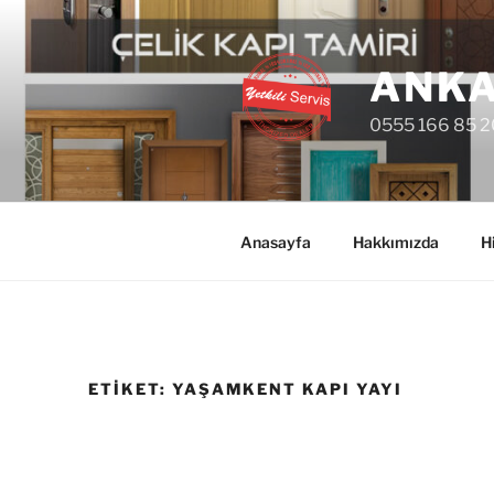
İçeriğe
geç
ANKA
0555 166 85 2
Anasayfa
Hakkımızda
H
ETIKET:
YAŞAMKENT KAPI YAYI