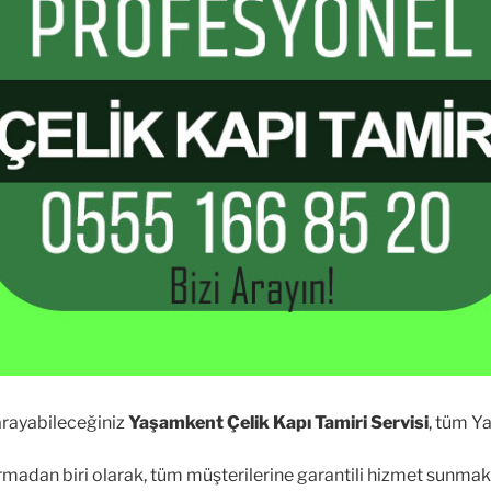
arayabileceğiniz
Yaşamkent Çelik Kapı Tamiri Servisi
, tüm Y
rmadan biri olarak, tüm müşterilerine garantili hizmet sunmak