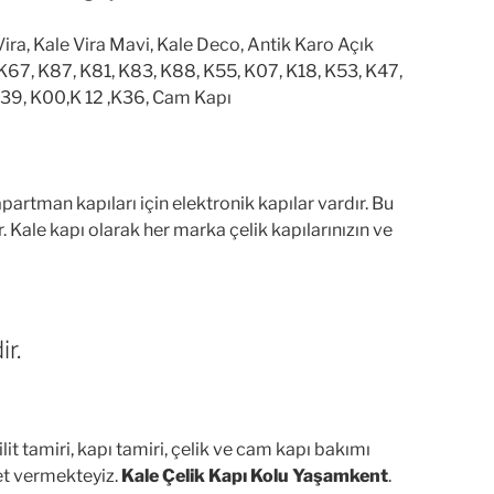
e Vira, Kale Vira Mavi, Kale Deco, Antik Karo Açık
 K67, K87, K81, K83, K88, K55, K07, K18, K53, K47,
K39, K00,K 12 ,K36, Cam Kapı
artman kapıları için elektronik kapılar vardır. Bu
 Kale kapı olarak her marka çelik kapılarınızın ve
r.
it tamiri, kapı tamiri, çelik ve cam kapı bakımı
et vermekteyiz.
Kale Çelik Kapı Kolu Yaşamkent
.