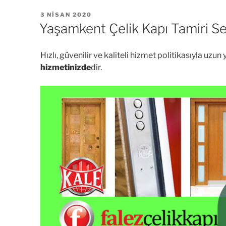
YAYIM
3 NISAN 2020
TARIHI
Yaşamkent Çelik Kapı Tamiri Se
Hızlı, güvenilir ve kaliteli hizmet politikasıyla uz
hizmetinizde
dir.