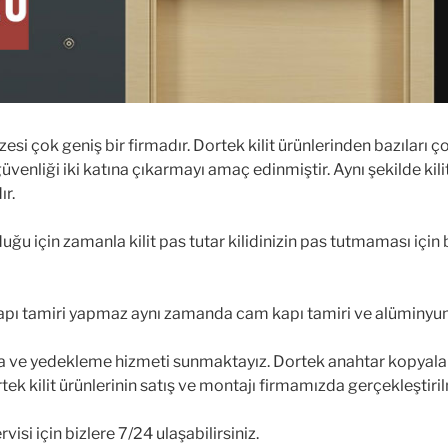
azesi çok geniş bir firmadır. Dortek kilit ürünlerinden bazıları 
venliği iki katına çıkarmayı amaç edinmiştir. Aynı şekilde kili
ır.
duğu için zamanla kilit pas tutar kilidinizin pas tutmaması için b
kapı tamiri yapmaz aynı zamanda cam kapı tamiri ve alüminyu
 ve yedekleme hizmeti sunmaktayız. Dortek anahtar kopyalama
rtek kilit ürünlerinin satış ve montajı firmamızda gerçekleştiri
si için bizlere 7/24 ulaşabilirsiniz.