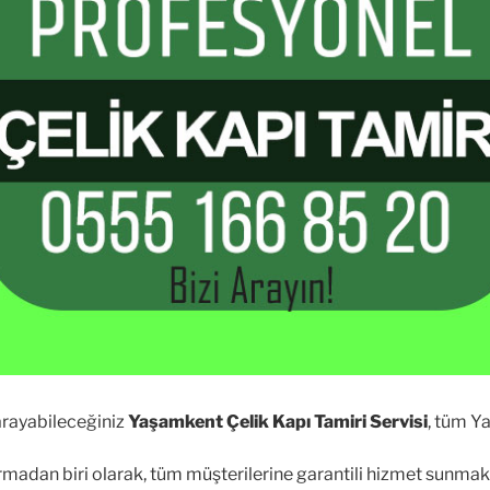
arayabileceğiniz
Yaşamkent Çelik Kapı Tamiri Servisi
, tüm Y
rmadan biri olarak, tüm müşterilerine garantili hizmet sunmak