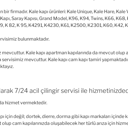
an bir firmadır. Kale kapı ürünleri: Kale Unique, Kale Hare, Kal
 Kapı, Saray Kapısı, Grand Model, K96, K94, Twins, K66, K68,
59, K 82, K 95, K4291, K4230, K61, K2500, K2301, K60, K42, 
 servisimiz bulunmaktadır.
iz mevcuttur. Kale kapı apartman kapılarında da mevcut olup ap
a servisimiz mevcuttur. Kale kapı cam kapı tamiri yapmaktadır.
ktayız.
k 7/24 acil çilingir servisi ile hizmetinizdedi
da hizmet vermektedir.
çin değil; dortek, dierre, dorma gibi kapı markaları içinde kil
olup cam kapılarınızda oluşabilecek her türlü arıza için hizm