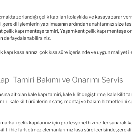
 açmakta zorlandığı çelik kapıları kolaylıkla ve kasaya zarar ve
i gerekli işlemlerin yapılmasının ardından anahtarınızı size te
 çelik kapı menteşe tamiri, Yaşamkent çelik kapı menteşe onar
de faydalanabilirsiniz.
 kapı kasalarınızı çok kısa süre içerisinde ve uygun maliyet il
pı Tamiri Bakımı ve Onarımı Servisi
sına ait olan kale kapı tamiri, kale kilit değiştirme, kale kilit t
 kale kilit ürünlerinin satış, montaj ve bakım hizmetlerini suna
markalı çelik kapılarınız için profesyonel hizmetler sunarak 
e kilitli hiç fark etmez elemanlarımız kısa süre içerisinde gerekl