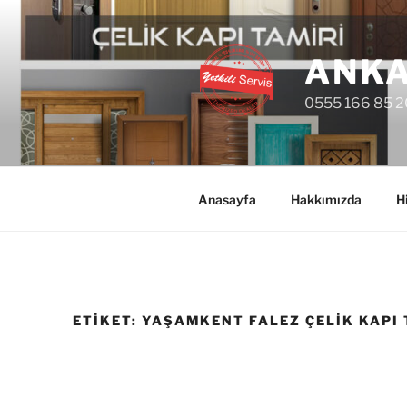
İçeriğe
geç
ANKA
0555 166 85 2
Anasayfa
Hakkımızda
H
ETIKET:
YAŞAMKENT FALEZ ÇELIK KAPI 