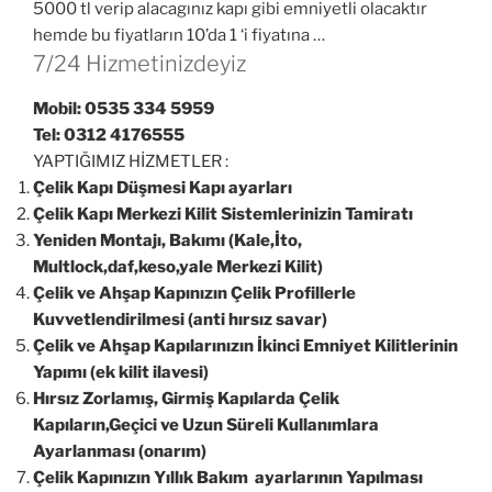
5000 tl verip alacagınız kapı gibi emniyetli olacaktır
hemde bu fiyatların 10’da 1 ‘i fiyatına …
7/24 Hizmetinizdeyiz
Mobil: 0535 334 5959
Tel: 0312 4176555
YAPTIĞIMIZ HİZMETLER :
Çelik Kapı Düşmesi Kapı ayarları
Çelik Kapı Merkezi Kilit Sistemlerinizin Tamiratı
Yeniden Montajı, Bakımı (Kale,İto,
Multlock,daf,keso,yale Merkezi Kilit)
Çelik ve Ahşap Kapınızın Çelik Profillerle
Kuvvetlendirilmesi (anti hırsız savar)
Çelik ve Ahşap Kapılarınızın İkinci Emniyet Kilitlerinin
Yapımı (ek kilit ilavesi)
Hırsız Zorlamış, Girmiş Kapılarda Çelik
Kapıların,Geçici ve Uzun Süreli Kullanımlara
Ayarlanması (onarım)
Çelik Kapınızın Yıllık Bakım ayarlarının Yapılması