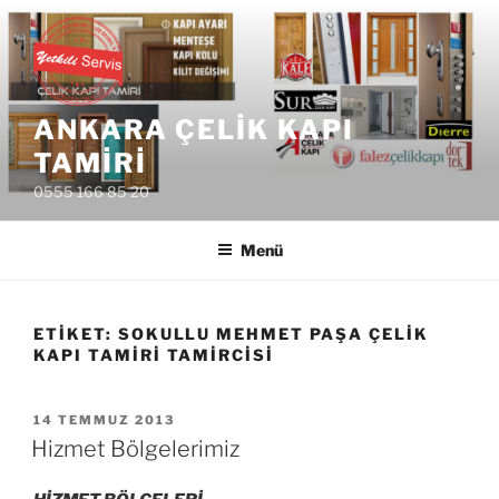
İçeriğe
geç
ANKARA ÇELIK KAPI
TAMIRI
0555 166 85 20
Menü
ETIKET:
SOKULLU MEHMET PAŞA ÇELIK
KAPI TAMIRI TAMIRCISI
YAYIM
14 TEMMUZ 2013
TARIHI
Hizmet Bölgelerimiz