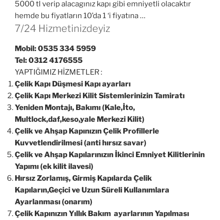
5000 tl verip alacagınız kapı gibi emniyetli olacaktır
hemde bu fiyatların 10’da 1 ‘i fiyatına …
7/24 Hizmetinizdeyiz
Mobil: 0535 334 5959
Tel: 0312 4176555
YAPTIĞIMIZ HİZMETLER :
Çelik Kapı Düşmesi Kapı ayarları
Çelik Kapı Merkezi Kilit Sistemlerinizin Tamiratı
Yeniden Montajı, Bakımı (Kale,İto,
Multlock,daf,keso,yale Merkezi Kilit)
Çelik ve Ahşap Kapınızın Çelik Profillerle
Kuvvetlendirilmesi (anti hırsız savar)
Çelik ve Ahşap Kapılarınızın İkinci Emniyet Kilitlerinin
Yapımı (ek kilit ilavesi)
Hırsız Zorlamış, Girmiş Kapılarda Çelik
Kapıların,Geçici ve Uzun Süreli Kullanımlara
Ayarlanması (onarım)
Çelik Kapınızın Yıllık Bakım ayarlarının Yapılması