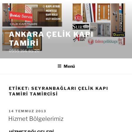
İçeriğe
geç
ANKARA ÇELIK KAPI
TAMIRI
0555 166 85 20
Menü
ETIKET:
SEYRANBAĞLARI ÇELIK KAPI
TAMIRI TAMIRCISI
YAYIM
14 TEMMUZ 2013
TARIHI
Hizmet Bölgelerimiz