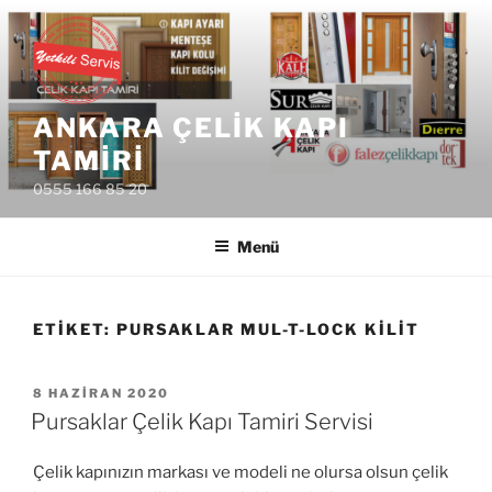
İçeriğe
geç
ANKARA ÇELIK KAPI
TAMIRI
0555 166 85 20
Menü
ETIKET:
PURSAKLAR MUL-T-LOCK KILIT
YAYIM
8 HAZIRAN 2020
TARIHI
Pursaklar Çelik Kapı Tamiri Servisi
Çelik kapınızın markası ve modeli ne olursa olsun çelik