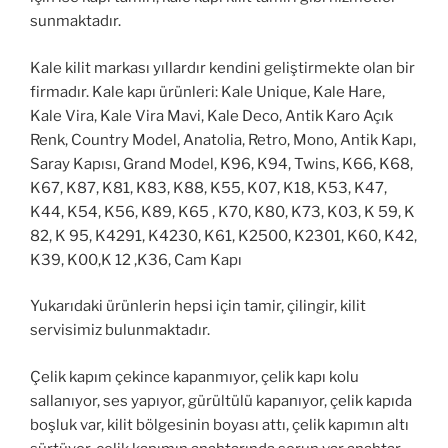
sunmaktadır.
Kale kilit markası yıllardır kendini geliştirmekte olan bir
firmadır. Kale kapı ürünleri: Kale Unique, Kale Hare,
Kale Vira, Kale Vira Mavi, Kale Deco, Antik Karo Açık
Renk, Country Model, Anatolia, Retro, Mono, Antik Kapı,
Saray Kapısı, Grand Model, K96, K94, Twins, K66, K68,
K67, K87, K81, K83, K88, K55, K07, K18, K53, K47,
K44, K54, K56, K89, K65 , K70, K80, K73, K03, K 59, K
82, K 95, K4291, K4230, K61, K2500, K2301, K60, K42,
K39, K00,K 12 ,K36, Cam Kapı
Yukarıdaki ürünlerin hepsi için tamir, çilingir, kilit
servisimiz bulunmaktadır.
Çelik kapım çekince kapanmıyor, çelik kapı kolu
sallanıyor, ses yapıyor, gürültülü kapanıyor, çelik kapıda
boşluk var, kilit bölgesinin boyası attı, çelik kapımın altı