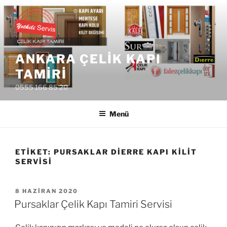
İçeriğe
geç
ANKARA ÇELIK KAPI
TAMIRI
0555 166 85 20
Menü
ETIKET:
PURSAKLAR DIERRE KAPI KILIT
SERVISI
YAYIM
8 HAZIRAN 2020
TARIHI
Pursaklar Çelik Kapı Tamiri Servisi