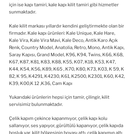
için ise kapı tamiri, kale kapı kilit tamiri gibi hizmetler
sunmaktadır.
Kale kilit markası yıllardır kendini geliştirmekte olan bir
firmadır. Kale kapı ürünleri: Kale Unique, Kale Hare,
Kale Vira, Kale Vira Mavi, Kale Deco, Antik Karo Açık
Renk, Country Model, Anatolia, Retro, Mono, Antik Kapı,
Saray Kapısı, Grand Model, K96, K94, Twins, K66, K68,
K67, K87, K81, K83, K88, K55, K07, K18, K53, K47,
K44, K54, K56, K89, K65 , K70, K80, K73, K03, K 59, K
82, K 95, K4291, K4230, K61, K2500, K2301, K60, K42,
K39, K00,K 12 ,K36, Cam Kapı
Yukarıdaki ürünlerin hepsi için tamir, çilingir, kilit
servisimiz bulunmaktadır.
Çelik kapım çekince kapanmıyor, çelik kapı kolu
sallanıyor, ses yapıyor, gürültülü kapanıyor, çelik kapıda
boşluk var, kilit bölgesinin boyası attı, çelik kapımın altı