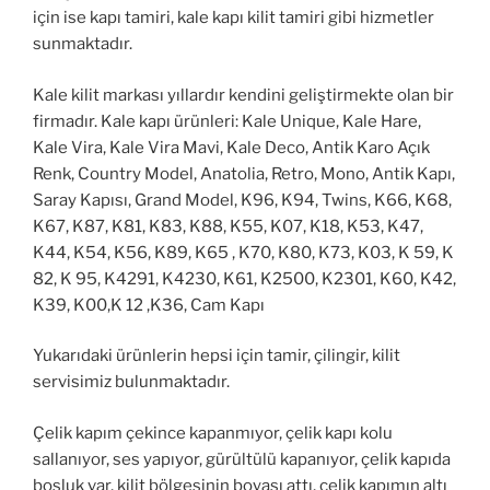
için ise kapı tamiri, kale kapı kilit tamiri gibi hizmetler
sunmaktadır.
Kale kilit markası yıllardır kendini geliştirmekte olan bir
firmadır. Kale kapı ürünleri: Kale Unique, Kale Hare,
Kale Vira, Kale Vira Mavi, Kale Deco, Antik Karo Açık
Renk, Country Model, Anatolia, Retro, Mono, Antik Kapı,
Saray Kapısı, Grand Model, K96, K94, Twins, K66, K68,
K67, K87, K81, K83, K88, K55, K07, K18, K53, K47,
K44, K54, K56, K89, K65 , K70, K80, K73, K03, K 59, K
82, K 95, K4291, K4230, K61, K2500, K2301, K60, K42,
K39, K00,K 12 ,K36, Cam Kapı
Yukarıdaki ürünlerin hepsi için tamir, çilingir, kilit
servisimiz bulunmaktadır.
Çelik kapım çekince kapanmıyor, çelik kapı kolu
sallanıyor, ses yapıyor, gürültülü kapanıyor, çelik kapıda
boşluk var, kilit bölgesinin boyası attı, çelik kapımın altı