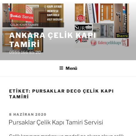
İçeriğe
geç
ANKARA ÇELIK KAPI
TAMIRI
0555 166 85 20
Menü
ETIKET:
PURSAKLAR DECO ÇELIK KAPI
TAMIRI
YAYIM
8 HAZIRAN 2020
TARIHI
Pursaklar Çelik Kapı Tamiri Servisi