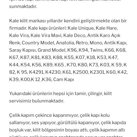
sunmaktadır.
Kale kilit markası yıllardır kendini geliştirmekte olan bir
firmadır. Kale kapı ürünleri: Kale Unique, Kale Hare,
Kale Vira, Kale Vira Mavi, Kale Deco, Antik Karo Açık
Renk, Country Model, Anatolia, Retro, Mono, Antik Kapı,
Saray Kapısı, Grand Model, K96, K94, Twins, K66, K68,
K67, K87, K81, K83, K88, K55, K07, K18, K53, K47,
K44, K54, K56, K89, K65 , K70, K80, K73, K03, K 59, K
82, K 95, K4291, K4230, K61, K2500, K2301, K60, K42,
K39, K00,K 12 ,K36, Cam Kapı
Yukarıdaki ürünlerin hepsi için tamir, çilingir, kilit
servisimiz bulunmaktadır.
Çelik kapım çekince kapanmıyor, çelik kapı kolu
sallanıyor, ses yapıyor, gürültülü kapanıyor, çelik kapıda
boşluk var, kilit bölgesinin boyası attı, çelik kapımın altı