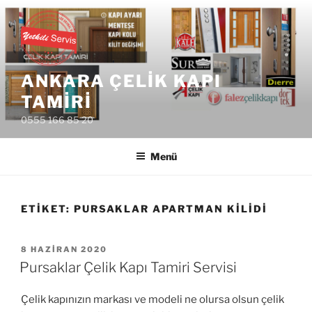
İçeriğe
geç
ANKARA ÇELIK KAPI
TAMIRI
0555 166 85 20
Menü
ETIKET:
PURSAKLAR APARTMAN KILIDI
YAYIM
8 HAZIRAN 2020
TARIHI
Pursaklar Çelik Kapı Tamiri Servisi
Çelik kapınızın markası ve modeli ne olursa olsun çelik