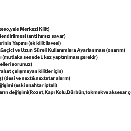
eso,yale Merkezi Kilit)
endirilmesi (anti hırsız savar)
inin Yapımı (ek kilit ilavesi)
n,Geçici ve Uzun Süreli Kullanımlara Ayarlanması (onarım)
ı (mutlaka senede 1 kez yaptırılması gerekir)
elleri sorunuz)
rahat çalışmayan kilitler için)
ış) (desi ve next&nextstar alarm)
şimi (eski anahtar iptali)
ların değişimi(Rozet,Kapı Kolu,Dürbün,tokmakve aksesar çe