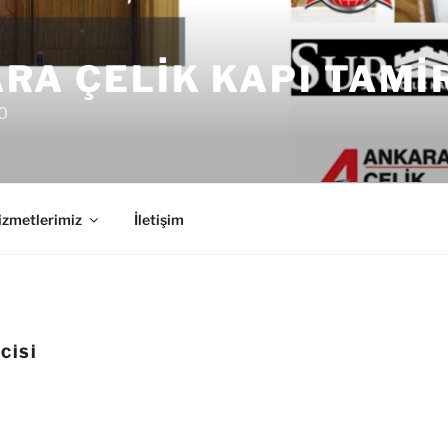
RA ÇELIK KAPI TAMI
0
izmetlerimiz
İletişim
CISI