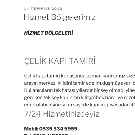
YAYIM
14 TEMMUZ 2013
TARIHI
Hizmet Bölgelerimiz
HİZMET BÖLGELERİ
ÇELİK KAPI TAMİRİ
Çelik kapı tamiri konusunda uzman kadromuz size h
arayın merkezi kilidini tamir edelim,düşmüş ayarı b
Kullanıcıların tek hatası yıllardır bir sey olmadı yi
gereken tek sey kapınızın kilit,göbek,barel ve roz
emin olabilirsinizki bu sayede kapınız piyasadan 400
7/24 Hizmetinizdeyiz
Mobil: 0535 334 5959