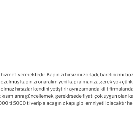
izmet vermektedir. Kapınızı hırsızmı zorladı, barelinizmi boz
ozulmuş kapınızı onaralım yeni kapı almanıza gerek yok çünki b
ne olmaz hırsızlar kendini yetiştirir aynı zamanda kilit firmaları
et kısımlarını güncellemek, gerekirsede fiyatı çok uygun olan 
0 tl 5000 tl verip alacagınız kapı gibi emniyetli olacaktır hemd