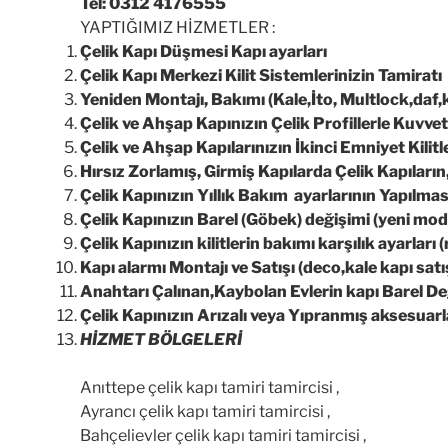
Tel: 0312 4176555
YAPTIĞIMIZ HİZMETLER :
Çelik Kapı Düşmesi Kapı ayarları
Çelik Kapı Merkezi Kilit Sistemlerinizin Tamiratı
Yeniden Montajı, Bakımı (Kale,İto, Multlock,daf,k
Çelik ve Ahşap Kapınızın Çelik Profillerle Kuvvetl
Çelik ve Ahşap Kapılarınızın İkinci Emniyet Kilitler
Hırsız Zorlamış, Girmiş Kapılarda Çelik Kapıları
Çelik Kapınızın Yıllık Bakım ayarlarının Yapılmas
Çelik Kapınızın Barel (Göbek) değişimi (yeni mod
Çelik Kapınızın kilitlerin bakımı karşılık ayarları (
Kapı alarmı Montajı ve Satışı (deco,kale kapı sat
Anahtarı Çalınan,Kaybolan Evlerin kapı Barel Deği
Çelik Kapınızın Arızalı veya Yıpranmış aksesuar
HİZMET BÖLGELERİ
Anıttepe çelik kapı tamiri tamircisi ,
Ayrancı çelik kapı tamiri tamircisi ,
Bahçelievler çelik kapı tamiri tamircisi ,