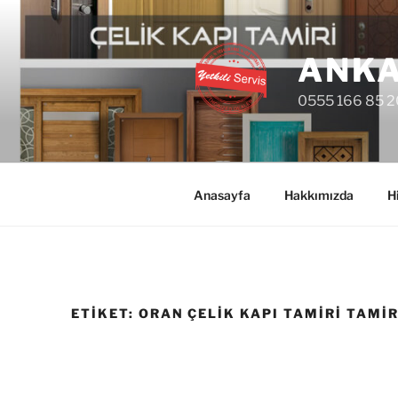
İçeriğe
geç
ANKA
0555 166 85 2
Anasayfa
Hakkımızda
H
ETIKET:
ORAN ÇELIK KAPI TAMIRI TAMIR