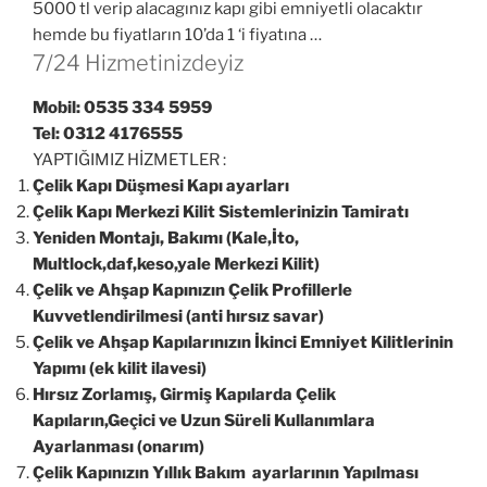
5000 tl verip alacagınız kapı gibi emniyetli olacaktır
hemde bu fiyatların 10’da 1 ‘i fiyatına …
7/24 Hizmetinizdeyiz
Mobil: 0535 334 5959
Tel: 0312 4176555
YAPTIĞIMIZ HİZMETLER :
Çelik Kapı Düşmesi Kapı ayarları
Çelik Kapı Merkezi Kilit Sistemlerinizin Tamiratı
Yeniden Montajı, Bakımı (Kale,İto,
Multlock,daf,keso,yale Merkezi Kilit)
Çelik ve Ahşap Kapınızın Çelik Profillerle
Kuvvetlendirilmesi (anti hırsız savar)
Çelik ve Ahşap Kapılarınızın İkinci Emniyet Kilitlerinin
Yapımı (ek kilit ilavesi)
Hırsız Zorlamış, Girmiş Kapılarda Çelik
Kapıların,Geçici ve Uzun Süreli Kullanımlara
Ayarlanması (onarım)
Çelik Kapınızın Yıllık Bakım ayarlarının Yapılması