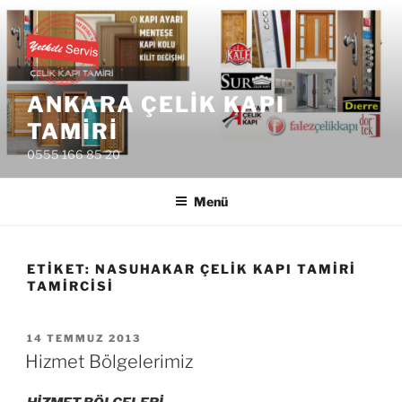
İçeriğe
geç
ANKARA ÇELIK KAPI
TAMIRI
0555 166 85 20
Menü
ETIKET:
NASUHAKAR ÇELIK KAPI TAMIRI
TAMIRCISI
YAYIM
14 TEMMUZ 2013
TARIHI
Hizmet Bölgelerimiz