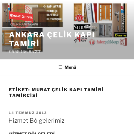
İçeriğe
geç
ANKARA ÇELIK KAPI
TAMIRI
0555 166 85 20
Menü
ETIKET:
MURAT ÇELIK KAPI TAMIRI
TAMIRCISI
YAYIM
14 TEMMUZ 2013
TARIHI
Hizmet Bölgelerimiz