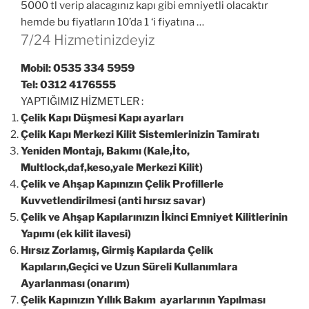
5000 tl verip alacagınız kapı gibi emniyetli olacaktır
hemde bu fiyatların 10’da 1 ‘i fiyatına …
7/24 Hizmetinizdeyiz
Mobil: 0535 334 5959
Tel: 0312 4176555
YAPTIĞIMIZ HİZMETLER :
Çelik Kapı Düşmesi Kapı ayarları
Çelik Kapı Merkezi Kilit Sistemlerinizin Tamiratı
Yeniden Montajı, Bakımı (Kale,İto,
Multlock,daf,keso,yale Merkezi Kilit)
Çelik ve Ahşap Kapınızın Çelik Profillerle
Kuvvetlendirilmesi (anti hırsız savar)
Çelik ve Ahşap Kapılarınızın İkinci Emniyet Kilitlerinin
Yapımı (ek kilit ilavesi)
Hırsız Zorlamış, Girmiş Kapılarda Çelik
Kapıların,Geçici ve Uzun Süreli Kullanımlara
Ayarlanması (onarım)
Çelik Kapınızın Yıllık Bakım ayarlarının Yapılması