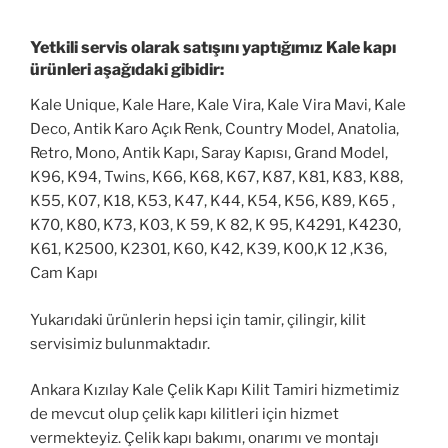
Yetkili servis olarak satışını yaptığımız Kale kapı
ürünleri aşağıdaki gibidir:
Kale Unique, Kale Hare, Kale Vira, Kale Vira Mavi, Kale
Deco, Antik Karo Açık Renk, Country Model, Anatolia,
Retro, Mono, Antik Kapı, Saray Kapısı, Grand Model,
K96, K94, Twins, K66, K68, K67, K87, K81, K83, K88,
K55, K07, K18, K53, K47, K44, K54, K56, K89, K65 ,
K70, K80, K73, K03, K 59, K 82, K 95, K4291, K4230,
K61, K2500, K2301, K60, K42, K39, K00,K 12 ,K36,
Cam Kapı
Yukarıdaki ürünlerin hepsi için tamir, çilingir, kilit
servisimiz bulunmaktadır.
Ankara Kızılay Kale Çelik Kapı Kilit Tamiri hizmetimiz
de mevcut olup çelik kapı kilitleri için hizmet
vermekteyiz. Çelik kapı bakımı, onarımı ve montajı