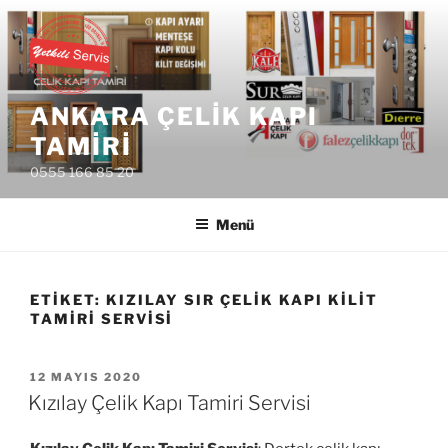
İçeriğe
geç
ANKARA ÇELIK KAPI
TAMIRI
0555 166 85 20
Menü
ETIKET:
KIZILAY SIR ÇELIK KAPI KILIT
TAMIRI SERVISI
YAYIM
12 MAYIS 2020
TARIHI
Kızılay Çelik Kapı Tamiri Servisi