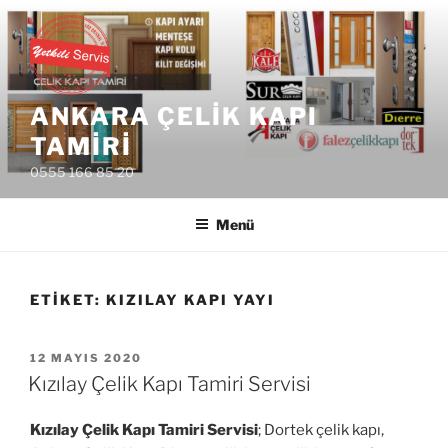
İçeriğe
geç
ANKARA ÇELIK KAPI
TAMIRI
0555 166 85 20
Menü
ETIKET:
KIZILAY KAPI YAYI
YAYIM
12 MAYIS 2020
TARIHI
Kızılay Çelik Kapı Tamiri Servisi
Kızılay Çelik Kapı Tamiri Servisi
; Dortek çelik kapı,