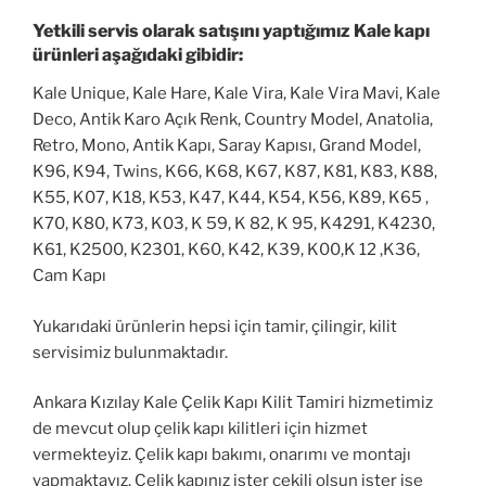
Yetkili servis olarak satışını yaptığımız Kale kapı
ürünleri aşağıdaki gibidir:
Kale Unique, Kale Hare, Kale Vira, Kale Vira Mavi, Kale
Deco, Antik Karo Açık Renk, Country Model, Anatolia,
Retro, Mono, Antik Kapı, Saray Kapısı, Grand Model,
K96, K94, Twins, K66, K68, K67, K87, K81, K83, K88,
K55, K07, K18, K53, K47, K44, K54, K56, K89, K65 ,
K70, K80, K73, K03, K 59, K 82, K 95, K4291, K4230,
K61, K2500, K2301, K60, K42, K39, K00,K 12 ,K36,
Cam Kapı
Yukarıdaki ürünlerin hepsi için tamir, çilingir, kilit
servisimiz bulunmaktadır.
Ankara Kızılay Kale Çelik Kapı Kilit Tamiri hizmetimiz
de mevcut olup çelik kapı kilitleri için hizmet
vermekteyiz. Çelik kapı bakımı, onarımı ve montajı
yapmaktayız. Çelik kapınız ister çekili olsun ister ise