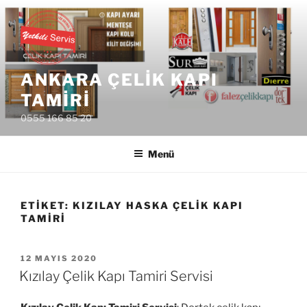
İçeriğe
geç
ANKARA ÇELIK KAPI
TAMIRI
0555 166 85 20
Menü
ETIKET:
KIZILAY HASKA ÇELIK KAPI
TAMIRI
YAYIM
12 MAYIS 2020
TARIHI
Kızılay Çelik Kapı Tamiri Servisi