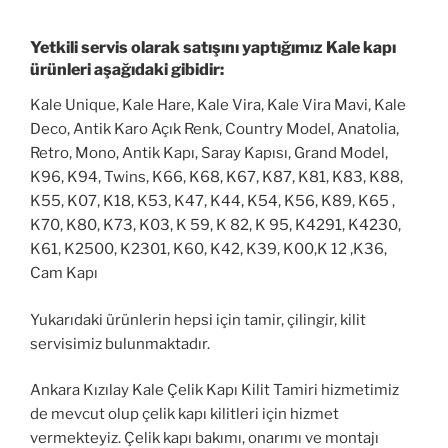
Yetkili servis olarak satışını yaptığımız Kale kapı
ürünleri aşağıdaki gibidir:
Kale Unique, Kale Hare, Kale Vira, Kale Vira Mavi, Kale
Deco, Antik Karo Açık Renk, Country Model, Anatolia,
Retro, Mono, Antik Kapı, Saray Kapısı, Grand Model,
K96, K94, Twins, K66, K68, K67, K87, K81, K83, K88,
K55, K07, K18, K53, K47, K44, K54, K56, K89, K65 ,
K70, K80, K73, K03, K 59, K 82, K 95, K4291, K4230,
K61, K2500, K2301, K60, K42, K39, K00,K 12 ,K36,
Cam Kapı
Yukarıdaki ürünlerin hepsi için tamir, çilingir, kilit
servisimiz bulunmaktadır.
Ankara Kızılay Kale Çelik Kapı Kilit Tamiri hizmetimiz
de mevcut olup çelik kapı kilitleri için hizmet
vermekteyiz. Çelik kapı bakımı, onarımı ve montajı