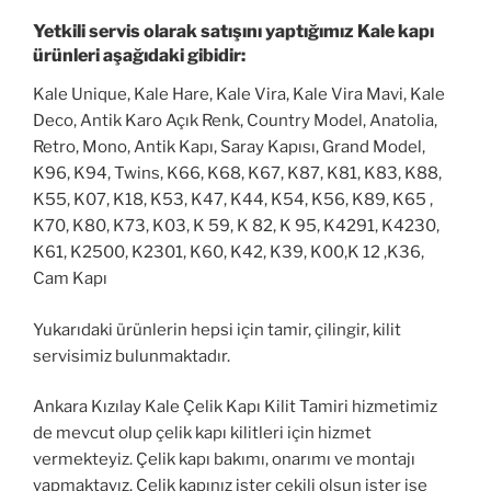
Yetkili servis olarak satışını yaptığımız Kale kapı
ürünleri aşağıdaki gibidir:
Kale Unique, Kale Hare, Kale Vira, Kale Vira Mavi, Kale
Deco, Antik Karo Açık Renk, Country Model, Anatolia,
Retro, Mono, Antik Kapı, Saray Kapısı, Grand Model,
K96, K94, Twins, K66, K68, K67, K87, K81, K83, K88,
K55, K07, K18, K53, K47, K44, K54, K56, K89, K65 ,
K70, K80, K73, K03, K 59, K 82, K 95, K4291, K4230,
K61, K2500, K2301, K60, K42, K39, K00,K 12 ,K36,
Cam Kapı
Yukarıdaki ürünlerin hepsi için tamir, çilingir, kilit
servisimiz bulunmaktadır.
Ankara Kızılay Kale Çelik Kapı Kilit Tamiri hizmetimiz
de mevcut olup çelik kapı kilitleri için hizmet
vermekteyiz. Çelik kapı bakımı, onarımı ve montajı
yapmaktayız. Çelik kapınız ister çekili olsun ister ise