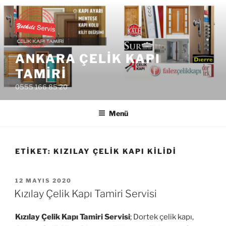
İçeriğe
geç
ANKARA ÇELIK KAPI
TAMIRI
0555 166 85 20
Menü
ETIKET:
KIZILAY ÇELIK KAPI KILIDI
YAYIM
12 MAYIS 2020
TARIHI
Kızılay Çelik Kapı Tamiri Servisi
Kızılay Çelik Kapı Tamiri Servisi
; Dortek çelik kapı,