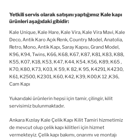
Yetkili servis olarak satışını yaptığımız Kale kapı
ürünleri aşağıdaki gibidir:
Kale Unique, Kale Hare, Kale Vira, Kale Vira Mavi, Kale
Deco, Antik Karo Açık Renk, Country Model, Anatolia,
Retro, Mono, Antik Kapı, Saray Kapısı, Grand Model,
K96, K94, Twins, K66, K68, K67, K87, K81, K83, K88,
K55, K07, K18, K53, K47, K44, K54, K56, K89, K65 ,
K70, K80, K73, K03, K 59, K 82, K 95, K4291, K4230,
K61, K2500, K2301, K60, K42, K39, K00,K 12 ,K36,
Cam Kapı
Yukarıdaki ürünlerin hepsi için tamir, çilingir, kilit
servisimiz bulunmaktadır.
Ankara Kızılay Kale Çelik Kapı Kilit Tamiri hizmetimiz
de mevcut olup çelik kapı kilitleri için hizmet
vermekteyiz. Çelik kapı bakımı, onarımı ve montajı