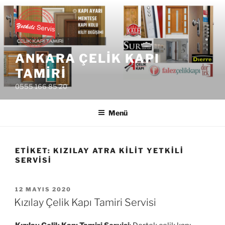
İçeriğe
geç
ANKARA ÇELIK KAPI
TAMIRI
0555 166 85 20
Menü
ETIKET:
KIZILAY ATRA KILIT YETKILI
SERVISI
YAYIM
12 MAYIS 2020
TARIHI
Kızılay Çelik Kapı Tamiri Servisi