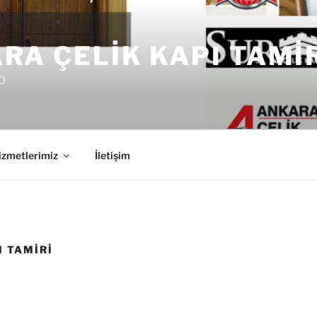
RA ÇELIK KAPI TAMI
0
izmetlerimiz
İletişim
I TAMIRI