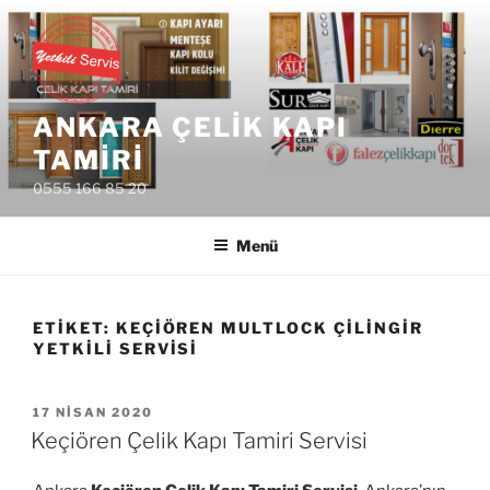
İçeriğe
geç
ANKARA ÇELIK KAPI
TAMIRI
0555 166 85 20
Menü
ETIKET:
KEÇIÖREN MULTLOCK ÇILINGIR
YETKILI SERVISI
YAYIM
17 NISAN 2020
TARIHI
Keçiören Çelik Kapı Tamiri Servisi