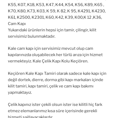
K55, K07, K18, K53, K47, K44, K54, K56, K89, K65 ,
K70, K80, K73, K03, K 59, K 82, K 95, K4291, K4230,
K61, K2500, K2301, K60, K42, K39, K00,K 12 ,K36,
Cam Kapı
Yukarıdaki ürünlerin hepsi için tamir, çilingir, kilit
servisimiz bulunmaktadır.
Kale cam kapı için servisimiz mevcut olup cam
kapılarınızda oluşabilecek her türlü arıza için hizmet
vermekteyiz. Kale Çelik Kapı Kolu Keçiören.
Keçiören Kale Kapı Tamiri olarak sadece kale kapı için
değil dortek, dierre, dorma gibi kapı markaları içinde
kilit tamiri, kapı tamiri, çelik ve cam kapı bakımı
yapmaktayız.
Çelik kapınız ister çekili olsun ister ise kilitli hiç fark
etmez elemanlarımız kısa süre içerisinde gerekli
hizmeti sağlayacaklardır.