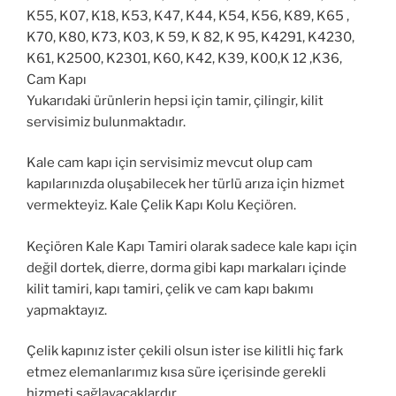
K55, K07, K18, K53, K47, K44, K54, K56, K89, K65 ,
K70, K80, K73, K03, K 59, K 82, K 95, K4291, K4230,
K61, K2500, K2301, K60, K42, K39, K00,K 12 ,K36,
Cam Kapı
Yukarıdaki ürünlerin hepsi için tamir, çilingir, kilit
servisimiz bulunmaktadır.
Kale cam kapı için servisimiz mevcut olup cam
kapılarınızda oluşabilecek her türlü arıza için hizmet
vermekteyiz. Kale Çelik Kapı Kolu Keçiören.
Keçiören Kale Kapı Tamiri olarak sadece kale kapı için
değil dortek, dierre, dorma gibi kapı markaları içinde
kilit tamiri, kapı tamiri, çelik ve cam kapı bakımı
yapmaktayız.
Çelik kapınız ister çekili olsun ister ise kilitli hiç fark
etmez elemanlarımız kısa süre içerisinde gerekli
hizmeti sağlayacaklardır.