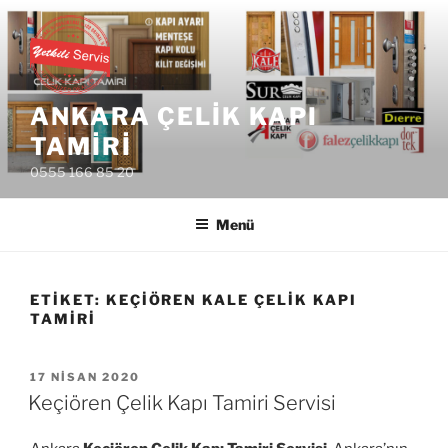
İçeriğe
geç
ANKARA ÇELIK KAPI
TAMIRI
0555 166 85 20
Menü
ETIKET:
KEÇIÖREN KALE ÇELIK KAPI
TAMIRI
YAYIM
17 NISAN 2020
TARIHI
Keçiören Çelik Kapı Tamiri Servisi