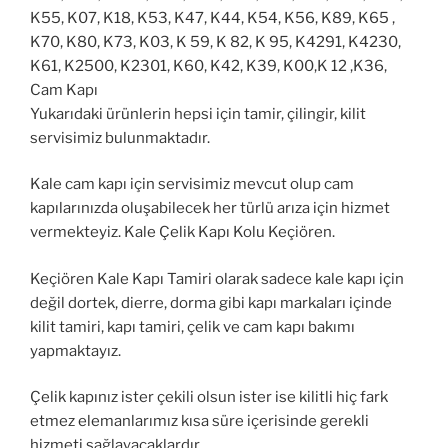
K55, K07, K18, K53, K47, K44, K54, K56, K89, K65 ,
K70, K80, K73, K03, K 59, K 82, K 95, K4291, K4230,
K61, K2500, K2301, K60, K42, K39, K00,K 12 ,K36,
Cam Kapı
Yukarıdaki ürünlerin hepsi için tamir, çilingir, kilit
servisimiz bulunmaktadır.
Kale cam kapı için servisimiz mevcut olup cam
kapılarınızda oluşabilecek her türlü arıza için hizmet
vermekteyiz. Kale Çelik Kapı Kolu Keçiören.
Keçiören Kale Kapı Tamiri olarak sadece kale kapı için
değil dortek, dierre, dorma gibi kapı markaları içinde
kilit tamiri, kapı tamiri, çelik ve cam kapı bakımı
yapmaktayız.
Çelik kapınız ister çekili olsun ister ise kilitli hiç fark
etmez elemanlarımız kısa süre içerisinde gerekli
hizmeti sağlayacaklardır.