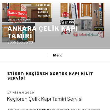
İçeriğe
geç
ANKARA ÇELIK KAPI
TAMIRI
0555 166 85 20
Menü
ETIKET:
KEÇIÖREN DORTEK KAPI KILIT
SERVISI
YAYIM
17 NISAN 2020
TARIHI
Keçiören Çelik Kapı Tamiri Servisi