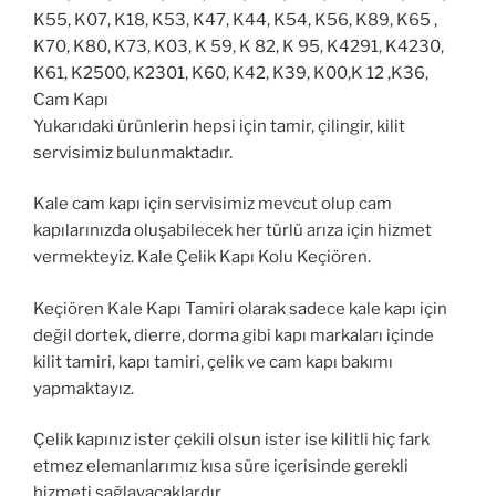
K55, K07, K18, K53, K47, K44, K54, K56, K89, K65 ,
K70, K80, K73, K03, K 59, K 82, K 95, K4291, K4230,
K61, K2500, K2301, K60, K42, K39, K00,K 12 ,K36,
Cam Kapı
Yukarıdaki ürünlerin hepsi için tamir, çilingir, kilit
servisimiz bulunmaktadır.
Kale cam kapı için servisimiz mevcut olup cam
kapılarınızda oluşabilecek her türlü arıza için hizmet
vermekteyiz. Kale Çelik Kapı Kolu Keçiören.
Keçiören Kale Kapı Tamiri olarak sadece kale kapı için
değil dortek, dierre, dorma gibi kapı markaları içinde
kilit tamiri, kapı tamiri, çelik ve cam kapı bakımı
yapmaktayız.
Çelik kapınız ister çekili olsun ister ise kilitli hiç fark
etmez elemanlarımız kısa süre içerisinde gerekli
hizmeti sağlayacaklardır.