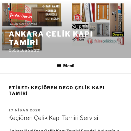
İçeriğe
geç
ANKARA ÇELIK KAPI
TAMIRI
0555 166 85 20
Menü
ETIKET:
KEÇIÖREN DECO ÇELIK KAPI
TAMIRI
YAYIM
17 NISAN 2020
TARIHI
Keçiören Çelik Kapı Tamiri Servisi