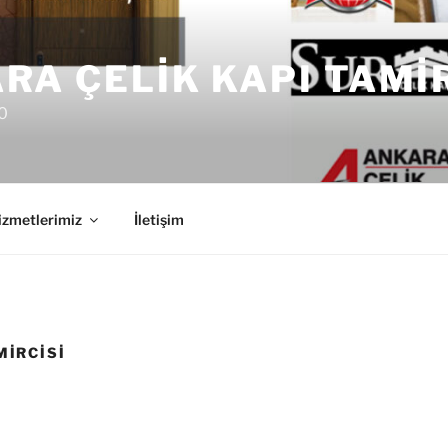
RA ÇELIK KAPI TAMI
0
izmetlerimiz
İletişim
MIRCISI