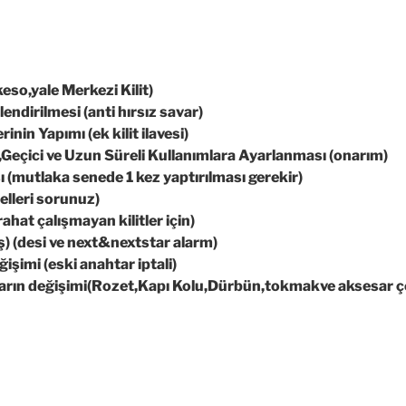
eso,yale Merkezi Kilit)
endirilmesi (anti hırsız savar)
inin Yapımı (ek kilit ilavesi)
n,Geçici ve Uzun Süreli Kullanımlara Ayarlanması (onarım)
ı (mutlaka senede 1 kez yaptırılması gerekir)
elleri sorunuz)
rahat çalışmayan kilitler için)
ış) (desi ve next&nextstar alarm)
şimi (eski anahtar iptali)
ların değişimi(Rozet,Kapı Kolu,Dürbün,tokmakve aksesar çe