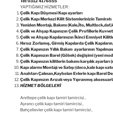
Tel: 0312 4176555
YAPTIĞIMIZ HİZMETLER :
Çelik Kapı Düşmesi Kapı ayarları
Çelik Kapı Merkezi Kilit Sistemlerinizin Tamiratı
Yeniden Montajı, Bakımı (Kale,İto, Multlock,daf,k
Çelik ve Ahşap Kapınızın Çelik Profillerle Kuvvetl
Çelik ve Ahşap Kapılarınızın İkinci Emniyet Kilitler
Hırsız Zorlamış, Girmiş Kapılarda Çelik Kapıları
Çelik Kapınızın Yıllık Bakım ayarlarının Yapılmas
Çelik Kapınızın Barel (Göbek) değişimi (yeni mod
Çelik Kapınızın kilitlerin bakımı karşılık ayarları (
Kapı alarmı Montajı ve Satışı (deco,kale kapı sat
Anahtarı Çalınan,Kaybolan Evlerin kapı Barel Deği
Çelik Kapınızın Arızalı veya Yıpranmış aksesuar
HİZMET BÖLGELERİ
Anıttepe çelik kapı tamiri tamircisi ,
Ayrancı çelik kapı tamiri tamircisi ,
Bahçelievler çelik kapı tamiri tamircisi ,