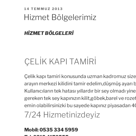
YAYIM
14 TEMMUZ 2013
TARIHI
Hizmet Bölgelerimiz
HİZMET BÖLGELERİ
ÇELİK KAPI TAMİRİ
Çelik kapı tamiri konusunda uzman kadromuz size h
arayın merkezi kilidini tamir edelim,düşmüş ayarı b
Kullanıcıların tek hatası yıllardır bir sey olmadı yi
gereken tek sey kapınızın kilit,göbek,barel ve roz
emin olabilirsinizki bu sayede kapınız piyasadan 400
7/24 Hizmetinizdeyiz
Mobil: 0535 334 5959