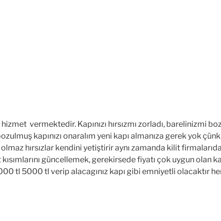
izmet vermektedir. Kapınızı hırsızmı zorladı, barelinizmi boz
ozulmuş kapınızı onaralım yeni kapı almanıza gerek yok çünki b
ne olmaz hırsızlar kendini yetiştirir aynı zamanda kilit firmaları
et kısımlarını güncellemek, gerekirsede fiyatı çok uygun olan 
0 tl 5000 tl verip alacagınız kapı gibi emniyetli olacaktır hemd