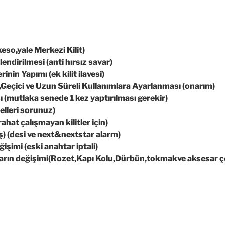
eso,yale Merkezi Kilit)
endirilmesi (anti hırsız savar)
inin Yapımı (ek kilit ilavesi)
n,Geçici ve Uzun Süreli Kullanımlara Ayarlanması (onarım)
ı (mutlaka senede 1 kez yaptırılması gerekir)
elleri sorunuz)
rahat çalışmayan kilitler için)
ış) (desi ve next&nextstar alarm)
şimi (eski anahtar iptali)
ların değişimi(Rozet,Kapı Kolu,Dürbün,tokmakve aksesar çe