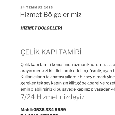
YAYIM
14 TEMMUZ 2013
TARIHI
Hizmet Bölgelerimiz
HİZMET BÖLGELERİ
ÇELİK KAPI TAMİRİ
Çelik kapı tamiri konusunda uzman kadromuz size h
arayın merkezi kilidini tamir edelim,düşmüş ayarı b
Kullanıcıların tek hatası yıllardır bir sey olmadı yi
gereken tek sey kapınızın kilit,göbek,barel ve roz
emin olabilirsinizki bu sayede kapınız piyasadan 400
7/24 Hizmetinizdeyiz
Mobil: 0535 334 5959