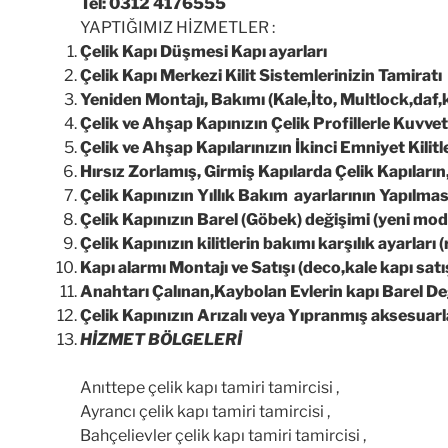
Tel: 0312 4176555
YAPTIĞIMIZ HİZMETLER :
Çelik Kapı Düşmesi Kapı ayarları
Çelik Kapı Merkezi Kilit Sistemlerinizin Tamiratı
Yeniden Montajı, Bakımı (Kale,İto, Multlock,daf,k
Çelik ve Ahşap Kapınızın Çelik Profillerle Kuvvetl
Çelik ve Ahşap Kapılarınızın İkinci Emniyet Kilitler
Hırsız Zorlamış, Girmiş Kapılarda Çelik Kapıları
Çelik Kapınızın Yıllık Bakım ayarlarının Yapılmas
Çelik Kapınızın Barel (Göbek) değişimi (yeni mod
Çelik Kapınızın kilitlerin bakımı karşılık ayarları (
Kapı alarmı Montajı ve Satışı (deco,kale kapı sat
Anahtarı Çalınan,Kaybolan Evlerin kapı Barel Deği
Çelik Kapınızın Arızalı veya Yıpranmış aksesuar
HİZMET BÖLGELERİ
Anıttepe çelik kapı tamiri tamircisi ,
Ayrancı çelik kapı tamiri tamircisi ,
Bahçelievler çelik kapı tamiri tamircisi ,