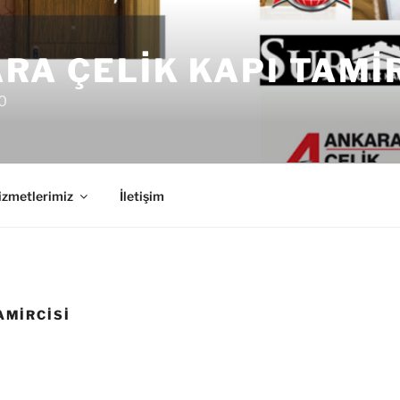
RA ÇELIK KAPI TAMI
0
izmetlerimiz
İletişim
AMIRCISI