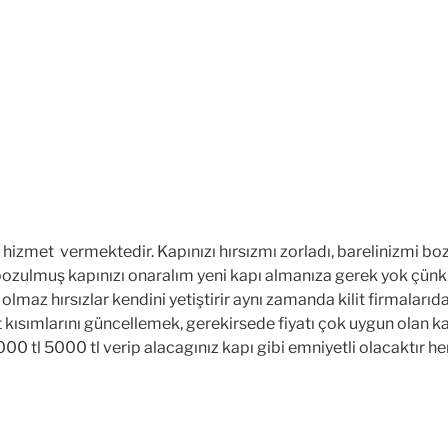
izmet vermektedir. Kapınızı hırsızmı zorladı, barelinizmi boz
ozulmuş kapınızı onaralım yeni kapı almanıza gerek yok çünki b
ne olmaz hırsızlar kendini yetiştirir aynı zamanda kilit firmaları
et kısımlarını güncellemek, gerekirsede fiyatı çok uygun olan 
0 tl 5000 tl verip alacagınız kapı gibi emniyetli olacaktır hemd