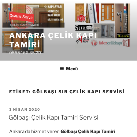
İçeriğe
geç
ANKARA ÇELIK KAPI
TAMIRI
0555 166 85 20
Menü
ETIKET:
GÖLBAŞI SIR ÇELIK KAPI SERVISI
YAYIM
3 NISAN 2020
TARIHI
Gölbaşı Çelik Kapı Tamiri Servisi
Ankara’da hizmet veren
Gölbaşı Çelik Kapı Tamiri