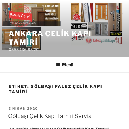
İçeriğe
geç
ANKARA ÇELIK KAPI
TAMIRI
0555 166 85 20
Menü
ETIKET:
GÖLBAŞI FALEZ ÇELIK KAPI
TAMIRI
YAYIM
3 NISAN 2020
TARIHI
Gölbaşı Çelik Kapı Tamiri Servisi