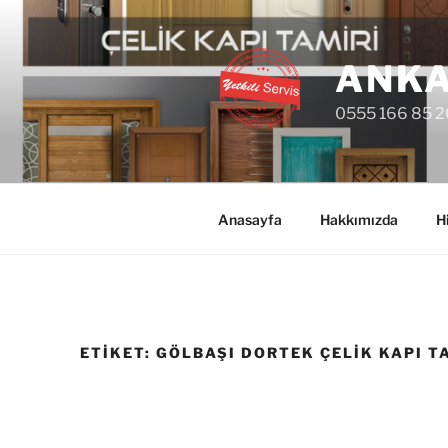
İçeriğe
geç
ANKA
0555 166 85 2
Anasayfa
Hakkımızda
H
ETIKET:
GÖLBAŞI DORTEK ÇELIK KAPI T