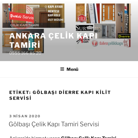
İçeriğe
geç
ANKARA ÇELIK KAPI
TAMIRI
0555 166 85 20
Menü
ETIKET:
GÖLBAŞI DIERRE KAPI KILIT
SERVISI
YAYIM
3 NISAN 2020
TARIHI
Gölbaşı Çelik Kapı Tamiri Servisi