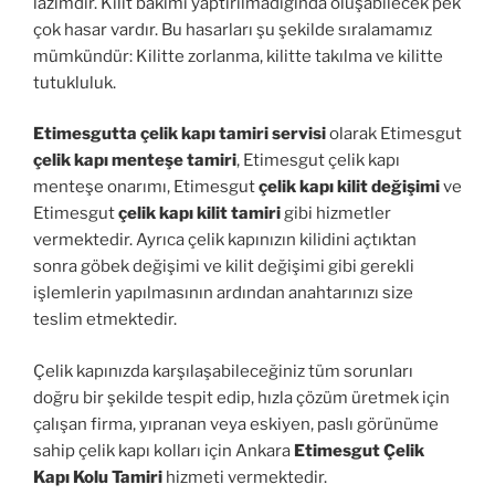
lazımdır. Kilit bakımı yaptırılmadığında oluşabilecek pek
çok hasar vardır. Bu hasarları şu şekilde sıralamamız
mümkündür: Kilitte zorlanma, kilitte takılma ve kilitte
tutukluluk.
Etimesgutta çelik kapı tamiri servisi
olarak Etimesgut
çelik kapı menteşe tamiri
, Etimesgut çelik kapı
menteşe onarımı, Etimesgut
çelik kapı kilit değişimi
ve
Etimesgut
çelik kapı kilit tamiri
gibi hizmetler
vermektedir. Ayrıca çelik kapınızın kilidini açtıktan
sonra göbek değişimi ve kilit değişimi gibi gerekli
işlemlerin yapılmasının ardından anahtarınızı size
teslim etmektedir.
Çelik kapınızda karşılaşabileceğiniz tüm sorunları
doğru bir şekilde tespit edip, hızla çözüm üretmek için
çalışan firma, yıpranan veya eskiyen, paslı görünüme
sahip çelik kapı kolları için Ankara
Etimesgut Çelik
Kapı Kolu Tamiri
hizmeti vermektedir.