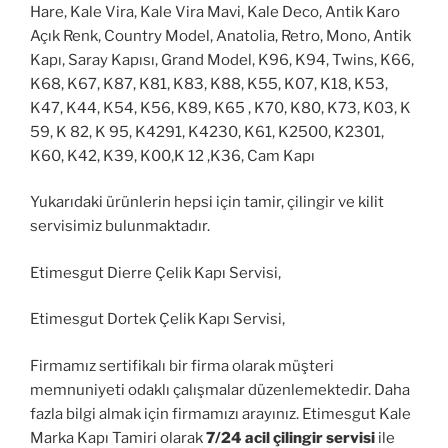
Hare, Kale Vira, Kale Vira Mavi, Kale Deco, Antik Karo
Açık Renk, Country Model, Anatolia, Retro, Mono, Antik
Kapı, Saray Kapısı, Grand Model, K96, K94, Twins, K66,
K68, K67, K87, K81, K83, K88, K55, K07, K18, K53,
K47, K44, K54, K56, K89, K65 , K70, K80, K73, K03, K
59, K 82, K 95, K4291, K4230, K61, K2500, K2301,
K60, K42, K39, K00,K 12 ,K36, Cam Kapı
Yukarıdaki ürünlerin hepsi için tamir, çilingir ve kilit
servisimiz bulunmaktadır.
Etimesgut Dierre Çelik Kapı Servisi,
Etimesgut Dortek Çelik Kapı Servisi,
Firmamız sertifikalı bir firma olarak müşteri
memnuniyeti odaklı çalışmalar düzenlemektedir. Daha
fazla bilgi almak için firmamızı arayınız. Etimesgut Kale
Marka Kapı Tamiri olarak
7/24 acil çilingir servisi
ile