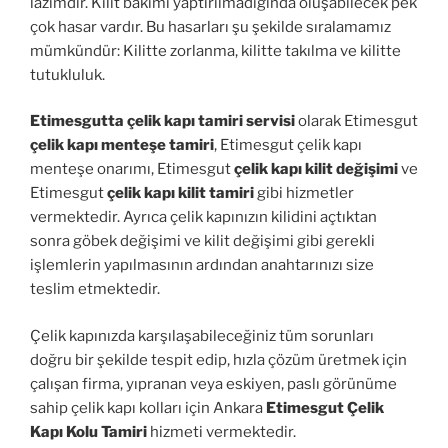
lazımdır. Kilit bakımı yaptırılmadığında oluşabilecek pek
çok hasar vardır. Bu hasarları şu şekilde sıralamamız
mümkündür: Kilitte zorlanma, kilitte takılma ve kilitte
tutukluluk.
Etimesgutta çelik kapı tamiri servisi
olarak Etimesgut
çelik kapı menteşe tamiri
, Etimesgut çelik kapı
menteşe onarımı, Etimesgut
çelik kapı kilit değişimi
ve
Etimesgut
çelik kapı kilit tamiri
gibi hizmetler
vermektedir. Ayrıca çelik kapınızın kilidini açtıktan
sonra göbek değişimi ve kilit değişimi gibi gerekli
işlemlerin yapılmasının ardından anahtarınızı size
teslim etmektedir.
Çelik kapınızda karşılaşabileceğiniz tüm sorunları
doğru bir şekilde tespit edip, hızla çözüm üretmek için
çalışan firma, yıpranan veya eskiyen, paslı görünüme
sahip çelik kapı kolları için Ankara
Etimesgut Çelik
Kapı Kolu Tamiri
hizmeti vermektedir.