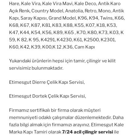
Hare, Kale Vira, Kale Vira Mavi, Kale Deco, Antik Karo
Açık Renk, Country Model, Anatolia, Retro, Mono, Antik
Kapı, Saray Kapısı, Grand Model, K96, K94, Twins, K66,
K68, K67, K87, K81, K83, K88, K55, K07, K18, K53,
K47, K44, K54, K56, K89, K65 , K70, K80, K73, K03, K
59, K 82, K 95, K4291, K4230, K61, K2500, K2301,
K60, K42, K39, K00,K 12 ,K36, Cam Kapı
Yukarıdaki ürünlerin hepsi için tamir, çilingir ve kilit
servisimiz bulunmaktadır.
Etimesgut Dierre Çelik Kapı Servisi,
Etimesgut Dortek Çelik Kapı Servisi,
Firmamız sertifikalı bir firma olarak müşteri
memnuniyeti odaklı çalışmalar düzenlemektedir. Daha
fazla bilgi almak için firmamızı arayınız. Etimesgut Kale
Marka Kapı Tamiri olarak
7/24 acil çilingir servisi
ile