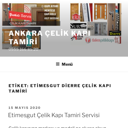
İçeriğe
geç
ANKARA ÇELIK KAPI
TAMIRI
0555 166 85 20
Menü
ETIKET:
ETIMESGUT DIERRE ÇELIK KAPI
TAMIRI
YAYIM
15 MAYIS 2020
TARIHI
Etimesgut Çelik Kapı Tamiri Servisi