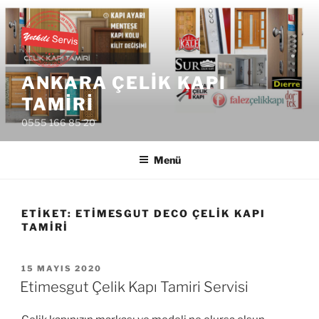
İçeriğe
geç
ANKARA ÇELIK KAPI
TAMIRI
0555 166 85 20
Menü
ETIKET:
ETIMESGUT DECO ÇELIK KAPI
TAMIRI
YAYIM
15 MAYIS 2020
TARIHI
Etimesgut Çelik Kapı Tamiri Servisi