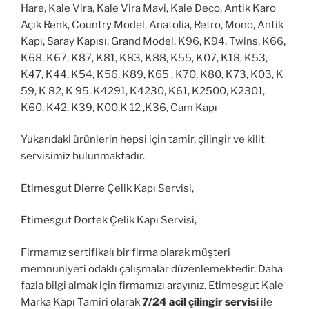
Hare, Kale Vira, Kale Vira Mavi, Kale Deco, Antik Karo
Açık Renk, Country Model, Anatolia, Retro, Mono, Antik
Kapı, Saray Kapısı, Grand Model, K96, K94, Twins, K66,
K68, K67, K87, K81, K83, K88, K55, K07, K18, K53,
K47, K44, K54, K56, K89, K65 , K70, K80, K73, K03, K
59, K 82, K 95, K4291, K4230, K61, K2500, K2301,
K60, K42, K39, K00,K 12 ,K36, Cam Kapı
Yukarıdaki ürünlerin hepsi için tamir, çilingir ve kilit
servisimiz bulunmaktadır.
Etimesgut Dierre Çelik Kapı Servisi,
Etimesgut Dortek Çelik Kapı Servisi,
Firmamız sertifikalı bir firma olarak müşteri
memnuniyeti odaklı çalışmalar düzenlemektedir. Daha
fazla bilgi almak için firmamızı arayınız. Etimesgut Kale
Marka Kapı Tamiri olarak
7/24 acil çilingir servisi
ile