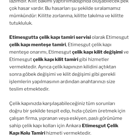
lazımdır. Kilit bakımı yaptırılmadığında oluşabilecek pek
çok hasar vardır. Bu hasarları şu şekilde sıralamamız
mümkündür: Kilitte zorlanma, kilitte takılma ve kilitte
tutukluluk.
Etimesgutta çelik kapı tamiri servisi
olarak Etimesgut
çelik kapı menteşe tamiri
, Etimesgut çelik kapı
menteşe onarımı, Etimesgut
çelik kapı kilit değişimi
ve
Etimesgut
çelik kapı kilit tamiri
gibi hizmetler
vermektedir. Ayrıca çelik kapınızın kilidini açtıktan
sonra göbek değişimi ve kilit değişimi gibi gerekli
işlemlerin yapılmasının ardından anahtarınızı size
teslim etmektedir.
Çelik kapınızda karşılaşabileceğiniz tüm sorunları
doğru bir şekilde tespit edip, hızla çözüm üretmek için
çalışan firma, yıpranan veya eskiyen, paslı görünüme
sahip çelik kapı kolları için Ankara
Etimesgut Çelik
Kapı Kolu Tamiri
hizmeti vermektedir.