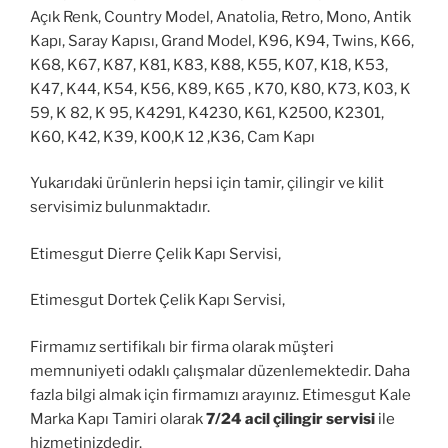
Açık Renk, Country Model, Anatolia, Retro, Mono, Antik
Kapı, Saray Kapısı, Grand Model, K96, K94, Twins, K66,
K68, K67, K87, K81, K83, K88, K55, K07, K18, K53,
K47, K44, K54, K56, K89, K65 , K70, K80, K73, K03, K
59, K 82, K 95, K4291, K4230, K61, K2500, K2301,
K60, K42, K39, K00,K 12 ,K36, Cam Kapı
Yukarıdaki ürünlerin hepsi için tamir, çilingir ve kilit
servisimiz bulunmaktadır.
Etimesgut Dierre Çelik Kapı Servisi,
Etimesgut Dortek Çelik Kapı Servisi,
Firmamız sertifikalı bir firma olarak müşteri
memnuniyeti odaklı çalışmalar düzenlemektedir. Daha
fazla bilgi almak için firmamızı arayınız. Etimesgut Kale
Marka Kapı Tamiri olarak
7/24 acil çilingir servisi
ile
hizmetinizdedir.