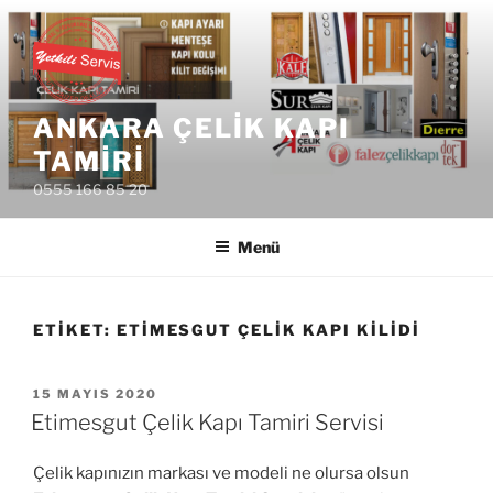
İçeriğe
geç
ANKARA ÇELIK KAPI
TAMIRI
0555 166 85 20
Menü
ETIKET:
ETIMESGUT ÇELIK KAPI KILIDI
YAYIM
15 MAYIS 2020
TARIHI
Etimesgut Çelik Kapı Tamiri Servisi
Çelik kapınızın markası ve modeli ne olursa olsun