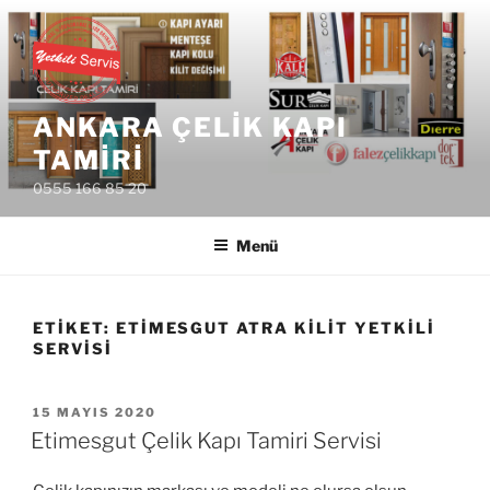
İçeriğe
geç
ANKARA ÇELIK KAPI
TAMIRI
0555 166 85 20
Menü
ETIKET:
ETIMESGUT ATRA KILIT YETKILI
SERVISI
YAYIM
15 MAYIS 2020
TARIHI
Etimesgut Çelik Kapı Tamiri Servisi