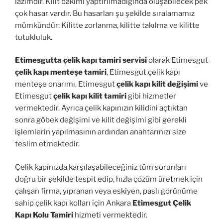
lazımdır. Kilit bakımı yaptırılmadığında oluşabilecek pek
çok hasar vardır. Bu hasarları şu şekilde sıralamamız
mümkündür: Kilitte zorlanma, kilitte takılma ve kilitte
tutukluluk.
Etimesgutta çelik kapı tamiri servisi
olarak Etimesgut
çelik kapı menteşe tamiri
, Etimesgut çelik kapı
menteşe onarımı, Etimesgut
çelik kapı kilit değişimi
ve
Etimesgut
çelik kapı kilit tamiri
gibi hizmetler
vermektedir. Ayrıca çelik kapınızın kilidini açtıktan
sonra göbek değişimi ve kilit değişimi gibi gerekli
işlemlerin yapılmasının ardından anahtarınızı size
teslim etmektedir.
Çelik kapınızda karşılaşabileceğiniz tüm sorunları
doğru bir şekilde tespit edip, hızla çözüm üretmek için
çalışan firma, yıpranan veya eskiyen, paslı görünüme
sahip çelik kapı kolları için Ankara
Etimesgut Çelik
Kapı Kolu Tamiri
hizmeti vermektedir.