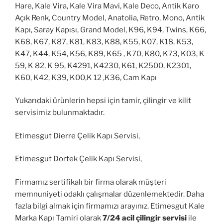
Hare, Kale Vira, Kale Vira Mavi, Kale Deco, Antik Karo
Açık Renk, Country Model, Anatolia, Retro, Mono, Antik
Kapı, Saray Kapısı, Grand Model, K96, K94, Twins, K66,
K68, K67, K87, K81, K83, K88, K55, K07, K18, K53,
K47, K44, K54, K56, K89, K65 , K70, K80, K73, K03, K
59, K 82, K 95, K4291, K4230, K61, K2500, K2301,
K60, K42, K39, K00,K 12 ,K36, Cam Kapı
Yukarıdaki ürünlerin hepsi için tamir, çilingir ve kilit
servisimiz bulunmaktadır.
Etimesgut Dierre Çelik Kapı Servisi,
Etimesgut Dortek Çelik Kapı Servisi,
Firmamız sertifikalı bir firma olarak müşteri
memnuniyeti odaklı çalışmalar düzenlemektedir. Daha
fazla bilgi almak için firmamızı arayınız. Etimesgut Kale
Marka Kapı Tamiri olarak
7/24 acil çilingir servisi
ile