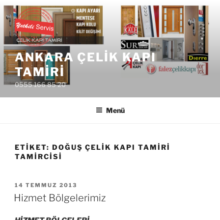
İçeriğe
geç
ANKARA ÇELIK KAPI
TAMIRI
0555 166 85 20
Menü
ETIKET:
DOĞUŞ ÇELIK KAPI TAMIRI
TAMIRCISI
YAYIM
14 TEMMUZ 2013
TARIHI
Hizmet Bölgelerimiz