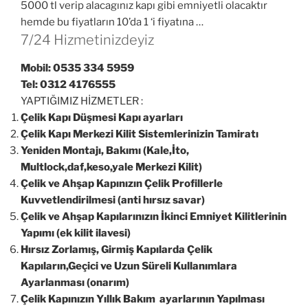
5000 tl verip alacagınız kapı gibi emniyetli olacaktır
hemde bu fiyatların 10’da 1 ‘i fiyatına …
7/24 Hizmetinizdeyiz
Mobil: 0535 334 5959
Tel: 0312 4176555
YAPTIĞIMIZ HİZMETLER :
Çelik Kapı Düşmesi Kapı ayarları
Çelik Kapı Merkezi Kilit Sistemlerinizin Tamiratı
Yeniden Montajı, Bakımı (Kale,İto,
Multlock,daf,keso,yale Merkezi Kilit)
Çelik ve Ahşap Kapınızın Çelik Profillerle
Kuvvetlendirilmesi (anti hırsız savar)
Çelik ve Ahşap Kapılarınızın İkinci Emniyet Kilitlerinin
Yapımı (ek kilit ilavesi)
Hırsız Zorlamış, Girmiş Kapılarda Çelik
Kapıların,Geçici ve Uzun Süreli Kullanımlara
Ayarlanması (onarım)
Çelik Kapınızın Yıllık Bakım ayarlarının Yapılması