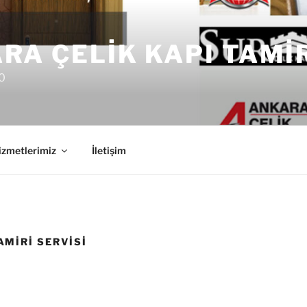
RA ÇELIK KAPI TAMI
0
izmetlerimiz
İletişim
AMIRI SERVISI