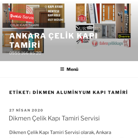
İçeriğe
geç
ANKARA ÇELIK KAPI
TAMIRI
0555 166 85 20
Menü
ETIKET:
DIKMEN ALUMINYUM KAPI TAMIRI
YAYIM
27 NISAN 2020
TARIHI
Dikmen Çelik Kapı Tamiri Servisi
Dikmen Çelik Kapı Tamiri Servisi olarak, Ankara