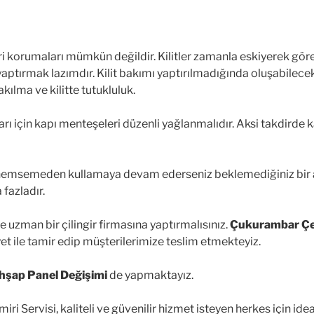
leri korumaları mümkün değildir. Kilitler zamanla eskiyerek göre
nı yaptırmak lazımdır. Kilit bakımı yaptırılmadığında oluşabilece
kılma ve kilitte tutukluluk.
ları için kapı menteşeleri düzenli yağlanmalıdır. Aksi takdirde
 önemsemeden kullamaya devam ederseniz beklemediğiniz bir 
fazladır.
e uzman bir çilingir firmasına yaptırmalısınız.
Çukurambar Çel
yet ile tamir edip müşterilerimize teslim etmekteyiz.
Ahşap Panel Değişimi
de yapmaktayız.
ri Servisi, kaliteli ve güvenilir hizmet isteyen herkes için idea