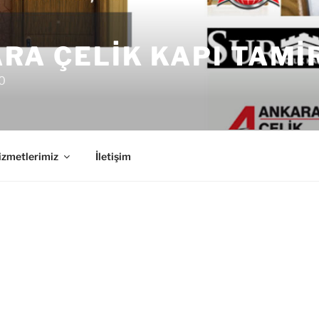
RA ÇELIK KAPI TAMI
0
izmetlerimiz
İletişim
T