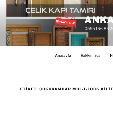
İçeriğe
geç
ANKA
0555 166 85 2
Anasayfa
Hakkımızda
H
ETIKET:
ÇUKURAMBAR MUL-T-LOCK KILI