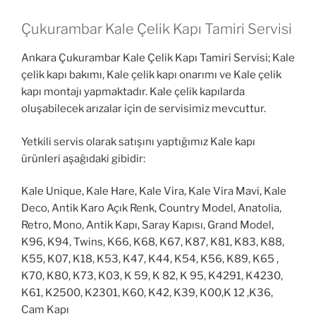
Çukurambar Kale Çelik Kapı Tamiri Servisi
Ankara Çukurambar Kale Çelik Kapı Tamiri Servisi; Kale
çelik kapı bakımı, Kale çelik kapı onarımı ve Kale çelik
kapı montajı yapmaktadır. Kale çelik kapılarda
oluşabilecek arızalar için de servisimiz mevcuttur.
Yetkili servis olarak satışını yaptığımız Kale kapı
ürünleri aşağıdaki gibidir:
Kale Unique, Kale Hare, Kale Vira, Kale Vira Mavi, Kale
Deco, Antik Karo Açık Renk, Country Model, Anatolia,
Retro, Mono, Antik Kapı, Saray Kapısı, Grand Model,
K96, K94, Twins, K66, K68, K67, K87, K81, K83, K88,
K55, K07, K18, K53, K47, K44, K54, K56, K89, K65 ,
K70, K80, K73, K03, K 59, K 82, K 95, K4291, K4230,
K61, K2500, K2301, K60, K42, K39, K00,K 12 ,K36,
Cam Kapı