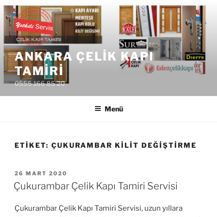
İçeriğe
geç
ANKARA ÇELIK KAPI
TAMIRI
0555 166 85 20
Menü
ETIKET:
ÇUKURAMBAR KILIT DEĞIŞTIRME
YAYIM
26 MART 2020
TARIHI
Çukurambar Çelik Kapı Tamiri Servisi
Çukurambar Çelik Kapı Tamiri Servisi, uzun yıllara