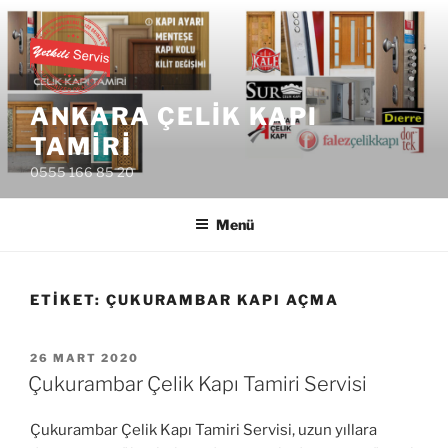
İçeriğe
geç
ANKARA ÇELIK KAPI
TAMIRI
0555 166 85 20
Menü
ETIKET:
ÇUKURAMBAR KAPI AÇMA
YAYIM
26 MART 2020
TARIHI
Çukurambar Çelik Kapı Tamiri Servisi
Çukurambar Çelik Kapı Tamiri Servisi, uzun yıllara