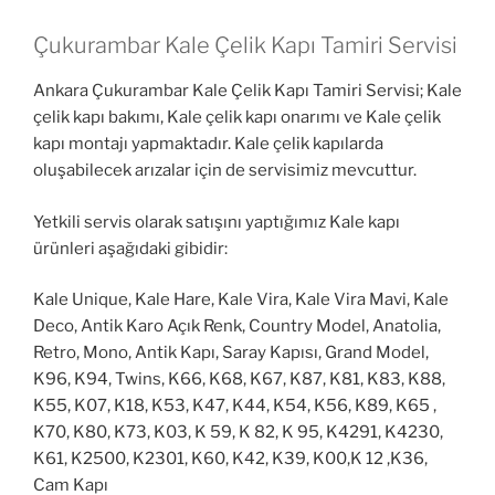
Çukurambar Kale Çelik Kapı Tamiri Servisi
Ankara Çukurambar Kale Çelik Kapı Tamiri Servisi; Kale
çelik kapı bakımı, Kale çelik kapı onarımı ve Kale çelik
kapı montajı yapmaktadır. Kale çelik kapılarda
oluşabilecek arızalar için de servisimiz mevcuttur.
Yetkili servis olarak satışını yaptığımız Kale kapı
ürünleri aşağıdaki gibidir:
Kale Unique, Kale Hare, Kale Vira, Kale Vira Mavi, Kale
Deco, Antik Karo Açık Renk, Country Model, Anatolia,
Retro, Mono, Antik Kapı, Saray Kapısı, Grand Model,
K96, K94, Twins, K66, K68, K67, K87, K81, K83, K88,
K55, K07, K18, K53, K47, K44, K54, K56, K89, K65 ,
K70, K80, K73, K03, K 59, K 82, K 95, K4291, K4230,
K61, K2500, K2301, K60, K42, K39, K00,K 12 ,K36,
Cam Kapı