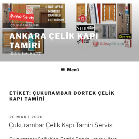
İçeriğe
geç
ANKARA ÇELIK KAPI
TAMIRI
0555 166 85 20
Menü
ETIKET:
ÇUKURAMBAR DORTEK ÇELIK
KAPI TAMIRI
YAYIM
26 MART 2020
TARIHI
Çukurambar Çelik Kapı Tamiri Servisi