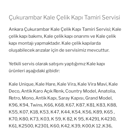
Çukurambar Kale Çelik Kapı Tamiri Servisi
Ankara Çukurambar Kale Çelik Kapı Tamiri Servisi; Kale
çelik kapı bakımı, Kale çelik kapı onarımı ve Kale çelik
kapı montajı yapmaktadır. Kale çelik kapılarda
oluşabilecek arızalar için de servisimiz mevcuttur.
Yetkili servis olarak satışını yaptığımız Kale kapı
ürünleri aşağıdaki gibidir:
Kale Unique, Kale Hare, Kale Vira, Kale Vira Mavi, Kale
Deco, Antik Karo Açık Renk, Country Model, Anatolia,
Retro, Mono, Antik Kapı, Saray Kapısı, Grand Model,
K96, K94, Twins, K66, K68, K67, K87, K81, K83, K88,
K55, K07, K18, K53, K47, K44, K54, K56, K89, K65 ,
K70, K80, K73, K03, K 59, K 82, K 95, K4291, K4230,
K61, K2500, K2301, K60, K42, K39, K00,K 12 ,K36,