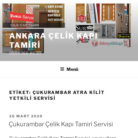
İçeriğe
geç
ANKARA ÇELIK KAPI
TAMIRI
0555 166 85 20
Menü
ETIKET:
ÇUKURAMBAR ATRA KILIT
YETKILI SERVISI
YAYIM
26 MART 2020
TARIHI
Çukurambar Çelik Kapı Tamiri Servisi