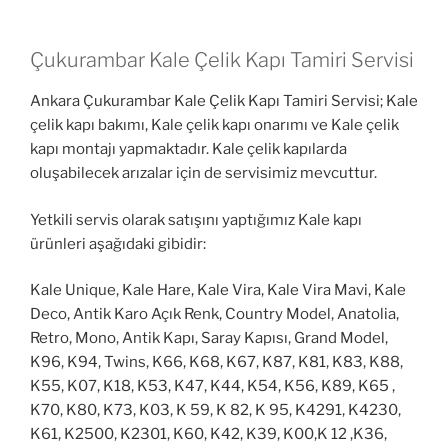
Çukurambar Kale Çelik Kapı Tamiri Servisi
Ankara Çukurambar Kale Çelik Kapı Tamiri Servisi; Kale
çelik kapı bakımı, Kale çelik kapı onarımı ve Kale çelik
kapı montajı yapmaktadır. Kale çelik kapılarda
oluşabilecek arızalar için de servisimiz mevcuttur.
Yetkili servis olarak satışını yaptığımız Kale kapı
ürünleri aşağıdaki gibidir:
Kale Unique, Kale Hare, Kale Vira, Kale Vira Mavi, Kale
Deco, Antik Karo Açık Renk, Country Model, Anatolia,
Retro, Mono, Antik Kapı, Saray Kapısı, Grand Model,
K96, K94, Twins, K66, K68, K67, K87, K81, K83, K88,
K55, K07, K18, K53, K47, K44, K54, K56, K89, K65 ,
K70, K80, K73, K03, K 59, K 82, K 95, K4291, K4230,
K61, K2500, K2301, K60, K42, K39, K00,K 12 ,K36,