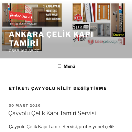
İçeriğe
geç
ANKARA ÇELIK KAPI
TAMIRI
0555 166 85 20
Menü
ETIKET:
ÇAYYOLU KILIT DEĞIŞTIRME
YAYIM
30 MART 2020
TARIHI
Çayyolu Çelik Kapı Tamiri Servisi
Çayyolu Çelik Kapı Tamiri Servisi, profesyonel çelik