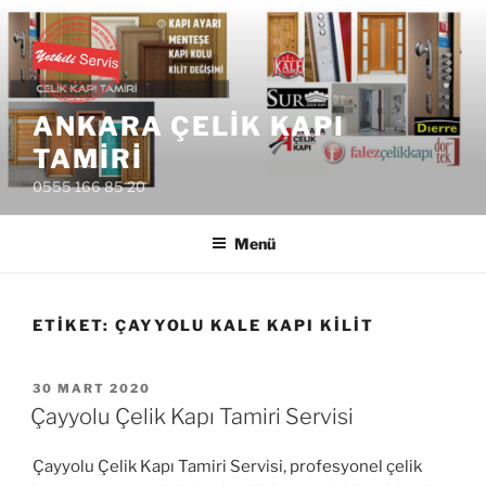
İçeriğe
geç
ANKARA ÇELIK KAPI
TAMIRI
0555 166 85 20
Menü
ETIKET:
ÇAYYOLU KALE KAPI KILIT
YAYIM
30 MART 2020
TARIHI
Çayyolu Çelik Kapı Tamiri Servisi
Çayyolu Çelik Kapı Tamiri Servisi, profesyonel çelik